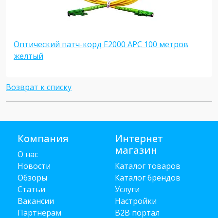
Оптический патч-корд E2000 APC 100 метров
желтый
Возврат к списку
Компания
Интернет
магазин
О нас
Новости
Каталог товаров
Обзоры
Каталог брендов
Статьи
Услуги
Вакансии
Настройки
Партнёрам
B2B портал