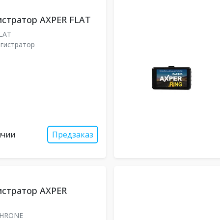
истратор AXPER FLAT
LAT
гистратор
ичии
Предзаказ
истратор AXPER
THRONE