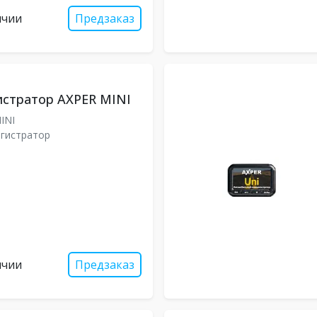
ичии
Предзаказ
истратор AXPER MINI
INI
гистратор
ичии
Предзаказ