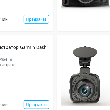
ичии
Предзаказ
стратор Garmin Dash
2
2504-10
гистратор
ичии
Предзаказ