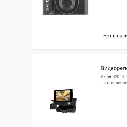
Нет в нал
Видеореги
Axper
42020T
Тип:
видеоре