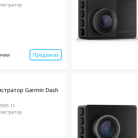
гистратор
ичии
Предзаказ
стратор Garmin Dash
2505-11
гистратор