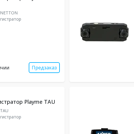
0NETTON
гистратор
ичии
Предзаказ
истратор Playme TAU
0TAU
гистратор