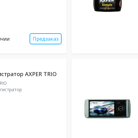
ичии
Предзаказ
стратор AXPER TRIO
RIO
гистратор