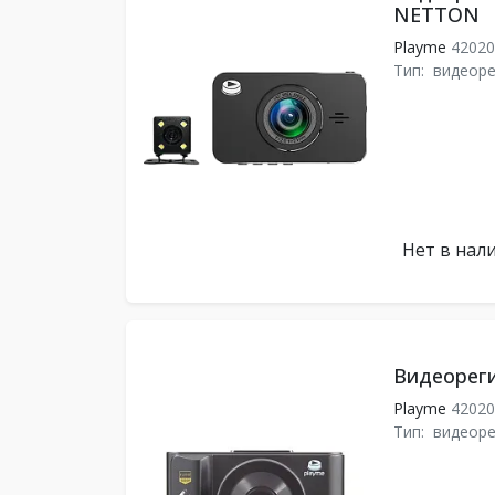
NETTON
Playme
4202
Тип:
видеоре
Нет в нал
Видеорег
Playme
4202
Тип:
видеоре