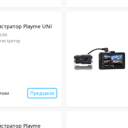
стратор Playme UNI
0UNI
гистратор
ичии
Предзаказ
стратор Playme