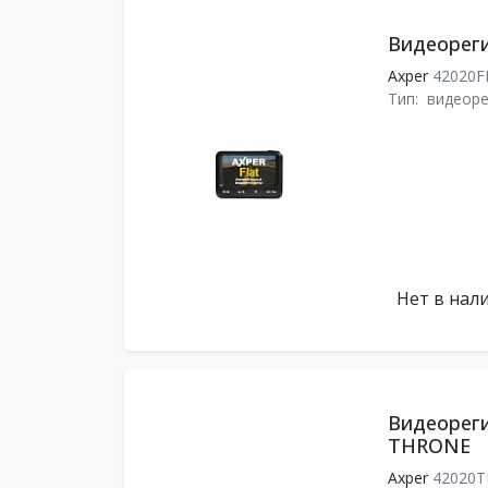
Видеорег
Axper
42020F
Тип:
видеоре
Нет в нал
Видеорег
THRONE
Axper
42020