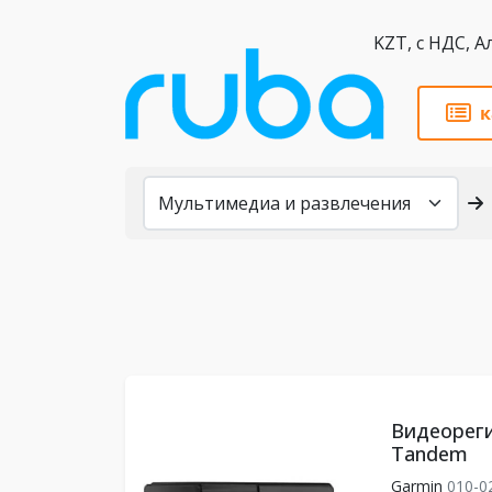
KZT,
к
Каталог
Видеорег
Tandem
Garmin
010-0