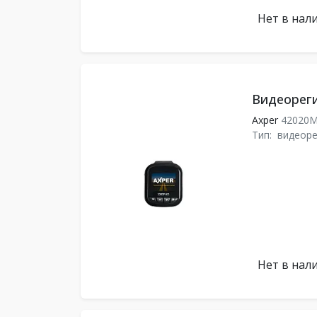
Нет в нал
Видеорег
Axper
42020M
Тип:
видеоре
Нет в нал