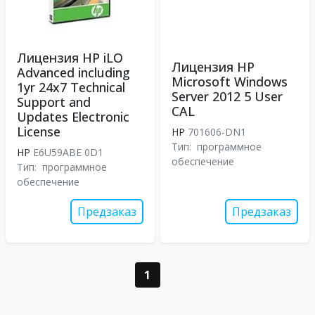
Лицензия HP iLO
Лицензия HP
Advanced including
Microsoft Windows
1yr 24x7 Technical
Server 2012 5 User
Support and
CAL
Updates Electronic
License
HP
701606-DN1
Тип:
программное
HP
E6U59ABE 0D1
обеспечение
Тип:
программное
обеспечение
Предзаказ
Предзаказ
1