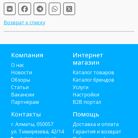
Возврат к списку
Компания
Интернет
магазин
О нас
Новости
Каталог товаров
Обзоры
Каталог брендов
Статьи
Услуги
Вакансии
Настройки
Партнёрам
B2B портал
Контакты
Помощь
г. Алматы, 050057
Доставка и оплата
ул. Тимирязева, 42/14
Гарантия и возврат