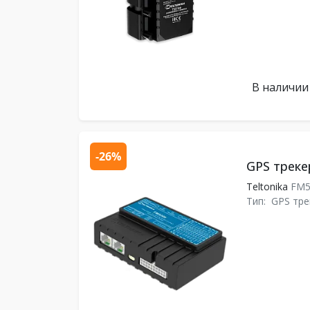
В наличии
-26%
GPS треке
Teltonika
FM5
Тип:
GPS тре