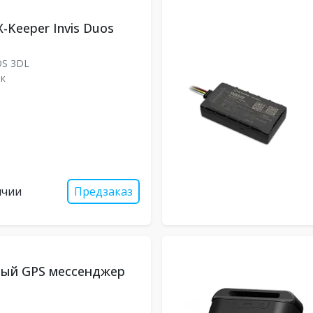
-Keeper Invis Duos
S 3DL
к
ичии
Предзаказ
вый GPS мессенджер