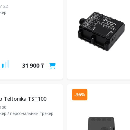
122
кер
31 900 ₸
-36%
р Teltonika TST100
100
кер / персональный трекер