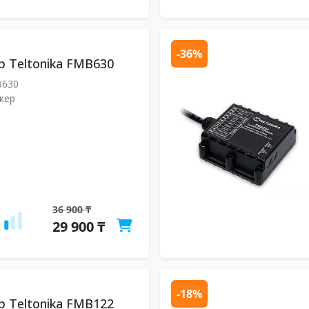
-36%
р Teltonika FMB630
630
кер
36 900 ₸
29 900 ₸
-18%
р Teltonika FMB122