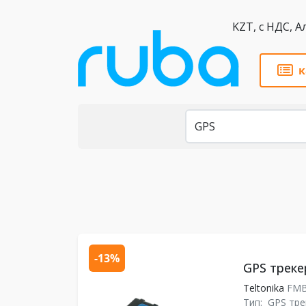
KZT,
к
Каталог
-13%
GPS треке
Teltonika
FMB
Тип:
GPS тре