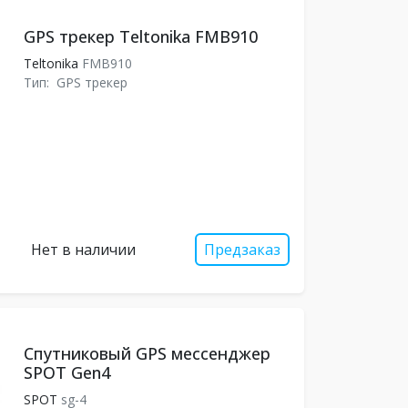
GPS трекер Teltonika FMB910
Teltonika
FMB910
Тип:
GPS трекер
Нет в наличии
Предзаказ
Спутниковый GPS мессенджер
SPOT Gen4
SPOT
sg-4