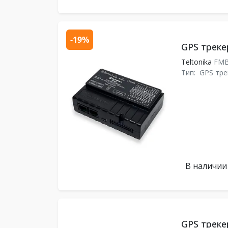
-19%
GPS треке
Teltonika
FMB
Тип:
GPS тре
В наличии
GPS треке