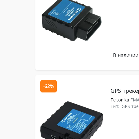
В наличии
-62%
GPS треке
Teltonika
FMA
Тип:
GPS тре