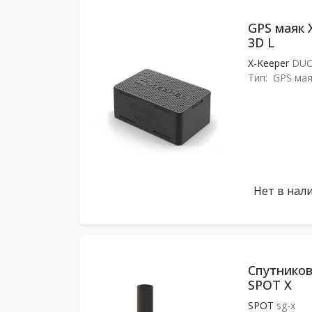
GPS маяк X
3D L
X-Keeper
DUO
Тип:
GPS мая
Нет в нал
Спутнико
SPOT X
SPOT
sg-x