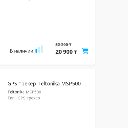
32 200 ₸
В наличии
20 900 ₸
GPS трекер Teltonika MSP500
Teltonika
MSP500
Тип:
GPS трекер