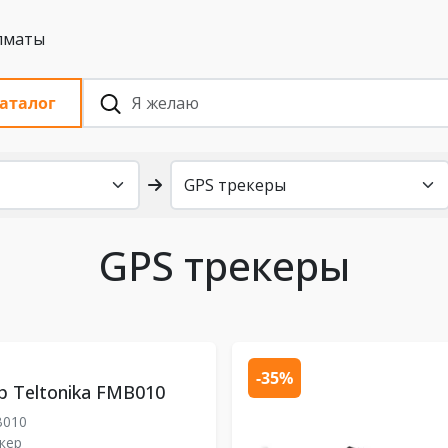
 с НДС, Алматы
аталог
GPS трекеры
-35%
р Teltonika FMB010
010
кер