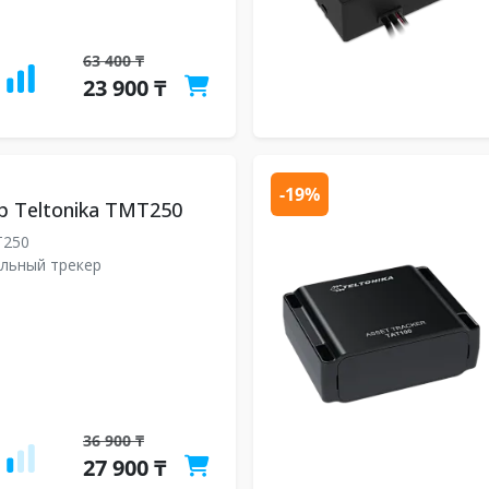
63 400 ₸
23 900 ₸
-19%
р Teltonika TMT250
250
льный трекер
36 900 ₸
27 900 ₸