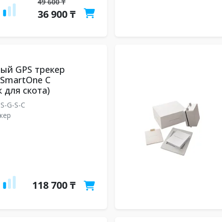
49 600 ₸
36 900 ₸
ый GPS трекер
r SmartOne C
 для скота)
S-G-S-C
кер
118 700 ₸