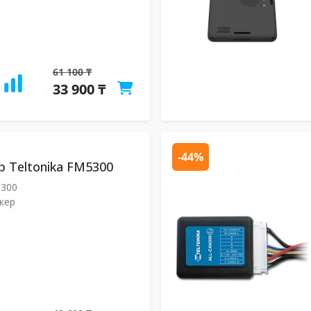
61 100 ₸
33 900 ₸
-44%
р Teltonika FM5300
300
кер