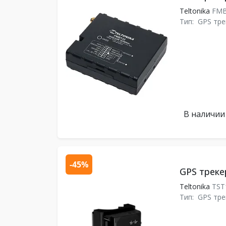
Teltonika
FMB
Тип:
GPS тре
В наличии
-45%
GPS треке
Teltonika
TST
Тип:
GPS тре