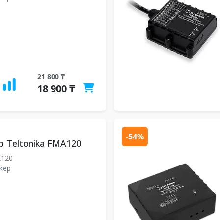
21 800 ₸
18 900 ₸
-54%
р Teltonika FMA120
120
кер