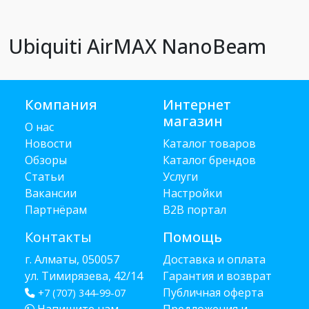
Ubiquiti AirMAX NanoBeam
Компания
Интернет
магазин
О нас
Новости
Каталог товаров
Обзоры
Каталог брендов
Статьи
Услуги
Вакансии
Настройки
Партнёрам
B2B портал
Контакты
Помощь
г. Алматы, 050057
Доставка и оплата
ул. Тимирязева, 42/14
Гарантия и возврат
Публичная оферта
+7 (707) 344-99-07