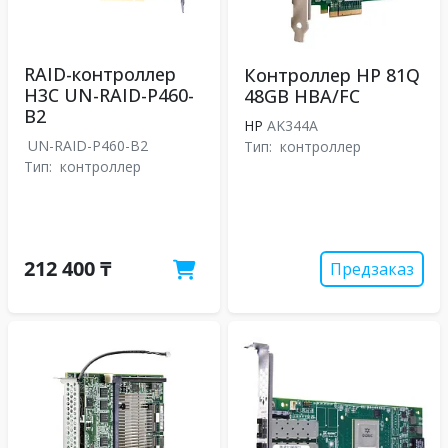
RAID-контроллер
Контроллер HP 81Q
H3C UN-RAID-P460-
48GB HBA/FC
B2
HP
AK344A
UN-RAID-P460-B2
Тип:
контроллер
Тип:
контроллер
212 400 ₸
Предзаказ