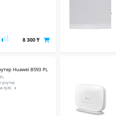
8 300 ₸
роутер Huawei B593 PL
-PL
Fi роутер
в RJ45:
4