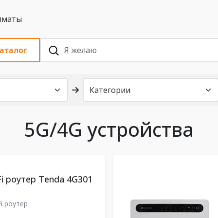
 с НДС, Алматы
аталог
5G/4G устройства
Fi роутер Tenda 4G301
Fi роутер