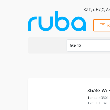
KZT,
к
Каталог
3G/4G Wi-
Tenda
4G301
Тип:
LTE Wi-