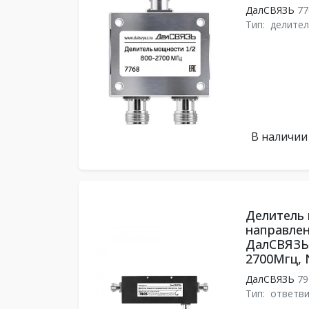
ДалСВЯЗЬ
77
Тип:
делите
В наличии
Делитель
направле
ДалСВЯЗЬ 
2700Мгц, 
ДалСВЯЗЬ
79
Тип:
ответв