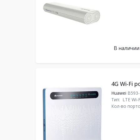
В наличии
4G Wi-Fi 
Huawei
B593
Тип:
LTE Wi-
Кол-во порто