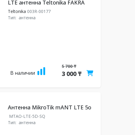
LTE антенна Teltonika FAKRA
Teltonika
003R-00177
Тип:
антенна
5 700 ₸
В наличии
3 000 ₸
Антенна MikroTik mANT LTE 5o
MTAO-LTE-5D-SQ
Тип:
антенна