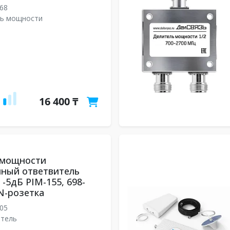
68
ль мощности
16 400 ₸
 мощности
нный ответвитель
-5дБ PIM-155, 698-
N-розетка
05
итель