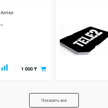
 Алтел
та
1 000 ₸
Показать все