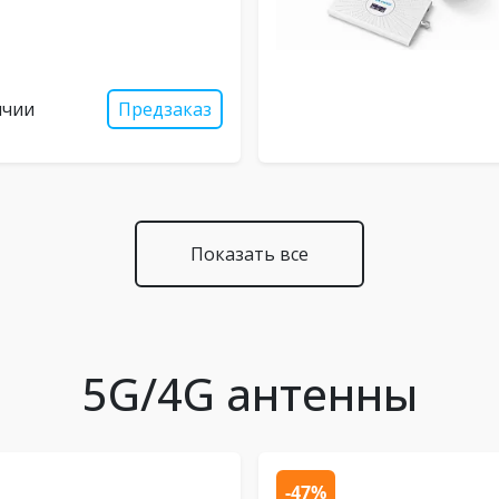
ичии
Предзаказ
Показать все
5G/4G антенны
-47%