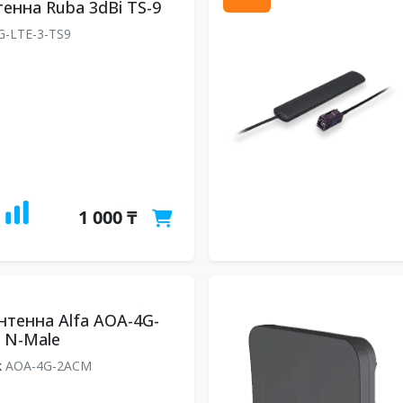
тенна Ruba 3dBi TS-9
G-LTE-3-TS9
1 000 ₸
нтенна Alfa AOA-4G-
 N-Male
k
AOA-4G-2ACM