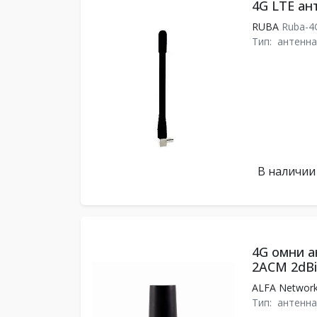
4G LTE ан
RUBA
Ruba-4
Тип:
антенна
В наличии
4G омни а
2ACM 2dBi
ALFA Networ
Тип:
антенна