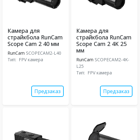
Камера для
Камера для
страйкбола RunCam
страйкбола RunCam
Scope Cam 2 40 мм
Scope Cam 2 4K 25
мм
RunCam
SCOPECAM2-L40
Тип:
FPV камера
RunCam
SCOPECAM2-4K-
L25
Тип:
FPV камера
Предзаказ
Предзаказ