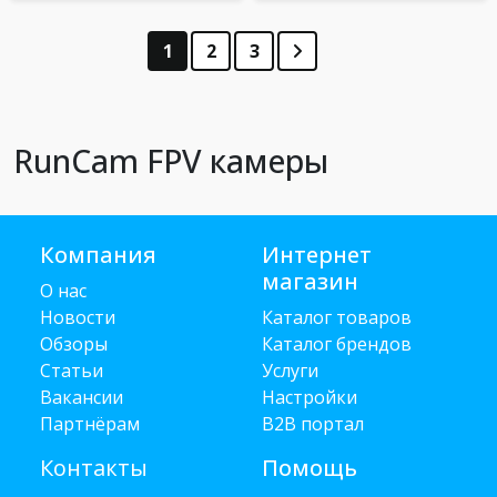
1
2
3
RunCam FPV камеры
Компания
Интернет
магазин
О нас
Новости
Каталог товаров
Обзоры
Каталог брендов
Статьи
Услуги
Вакансии
Настройки
Партнёрам
B2B портал
Контакты
Помощь