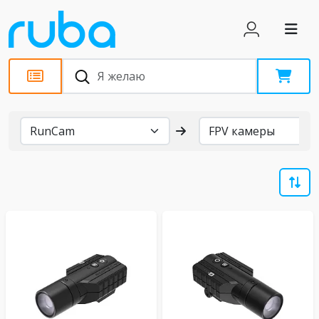
Бренды