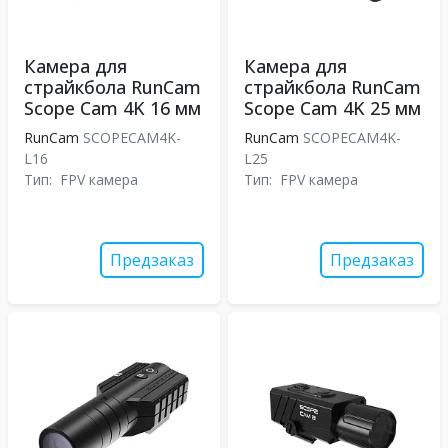
Камера для
Камера для
страйкбола RunCam
страйкбола RunCam
Scope Cam 4K 16 мм
Scope Cam 4K 25 мм
RunCam
SCOPECAM4K-
RunCam
SCOPECAM4K-
L16
L25
Тип:
FPV камера
Тип:
FPV камера
Предзаказ
Предзаказ