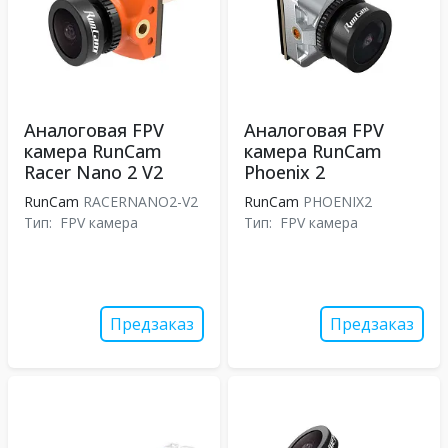
Аналоговая FPV
Аналоговая FPV
камера RunCam
камера RunCam
Racer Nano 2 V2
Phoenix 2
RunCam
RACERNANO2-V2
RunCam
PHOENIX2
Тип:
FPV камера
Тип:
FPV камера
Предзаказ
Предзаказ