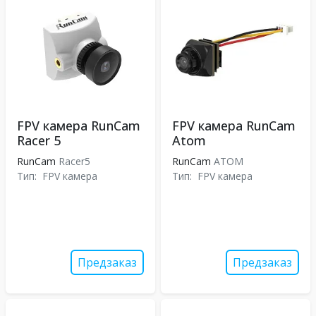
FPV камера RunCam
FPV камера RunCam
Racer 5
Atom
RunCam
Racer5
RunCam
ATOM
Тип:
FPV камера
Тип:
FPV камера
Предзаказ
Предзаказ