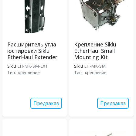
Расширитель угла
Крепление Siklu
юстировки Siklu
EtherHaul Small
EtherHaul Extender
Mounting Kit
Siklu
EH-MK-SM-EXT
Siklu
EH-MK-SM
Тип:
крепление
Тип:
крепление
Предзаказ
Предзаказ