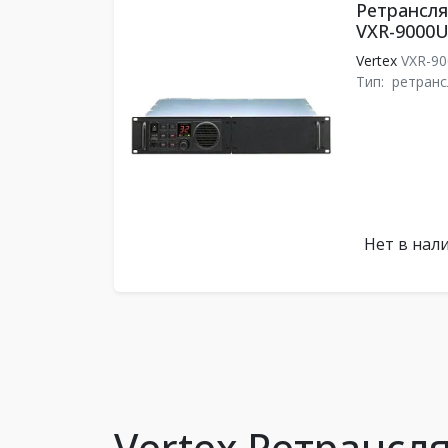
Ретрансля
VXR-9000U
Vertex
VXR-9
Тип:
ретранс
Нет в нал
Vertex Ретрансл