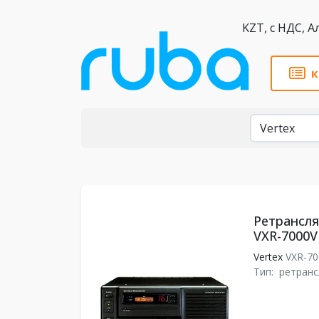
KZT,
к
Бренды
Ретрансля
VXR-7000V
Vertex
VXR-7
Тип:
ретранс