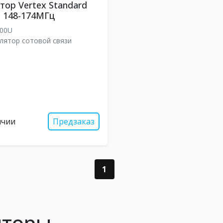
тор Vertex Standard
 148-174МГц
000U
лятор сотовой связи
ичии
Предзаказ
1
яторы