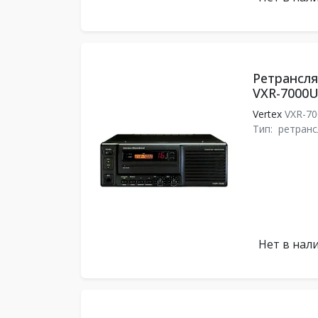
Ретрансля
VXR-7000U
Vertex
VXR-7
Тип:
ретранс
Нет в нал