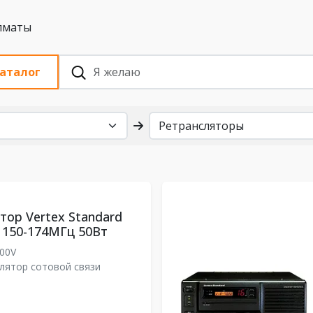
 с НДС, Алматы
аталог
тор Vertex Standard
 150-174МГц 50Вт
000V
лятор сотовой связи