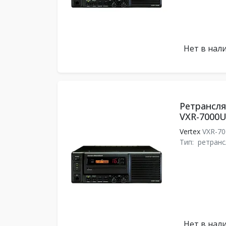
Нет в нал
Ретрансля
VXR-7000U
Vertex
VXR-7
Тип:
ретранс
Нет в нал