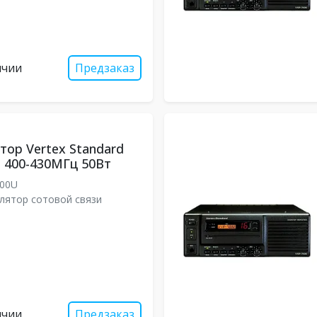
ичии
Предзаказ
тор Vertex Standard
 400-430МГц 50Вт
000U
лятор сотовой связи
ичии
Предзаказ