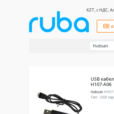
KZT,
к
Бренды
USB кабел
H107-A06
Hubsan
H107
Тип:
USB зар