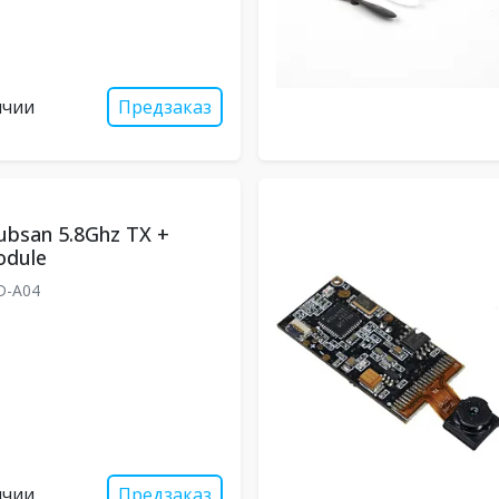
ичии
Предзаказ
bsan 5.8Ghz TX +
odule
D-A04
ичии
Предзаказ