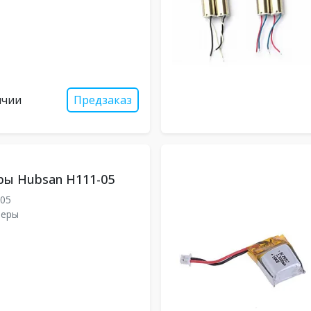
ичии
Предзаказ
ры Hubsan H111-05
-05
леры