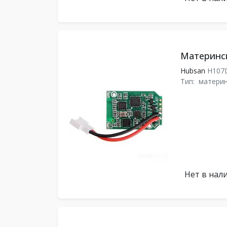
Материнск
Hubsan
H107
Тип:
материн
Нет в нал