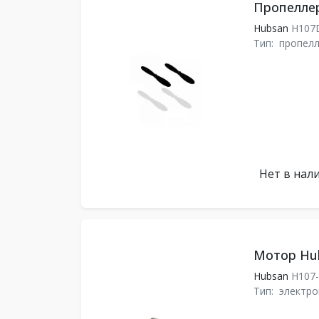
Пропелле
Hubsan
H107
Тип:
пропел
Нет в нал
Мотор Hu
Hubsan
H107
Тип:
электр