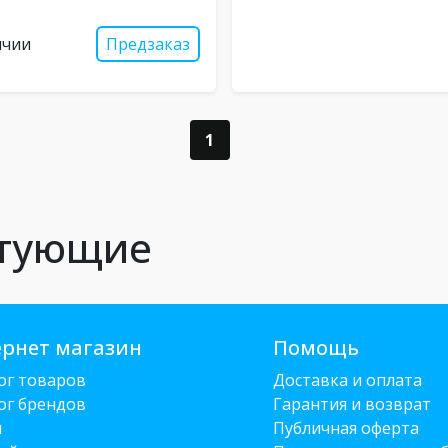
ичии
Предзаказ
1
ктующие
рнет магазин
Помощь
ог товаров
Доставка и оплата
ог брендов
Гарантия и возврат
и
Публичная оферта