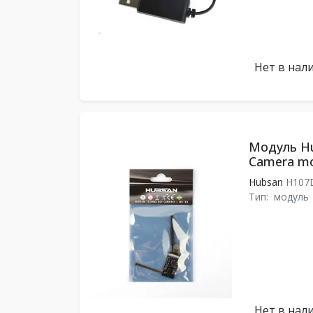
Нет в нал
Модуль Hu
Camera m
Hubsan
H107
Тип:
модуль
Нет в нал