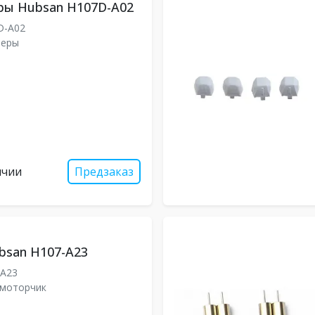
ры Hubsan H107D-A02
D-A02
леры
ичии
Предзаказ
bsan H107-A23
-A23
омоторчик