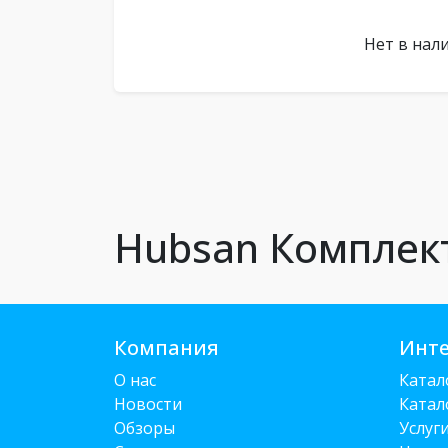
Нет в нал
Hubsan Компле
Компания
Инте
О нас
Катал
Новости
Катал
Обзоры
Услуг