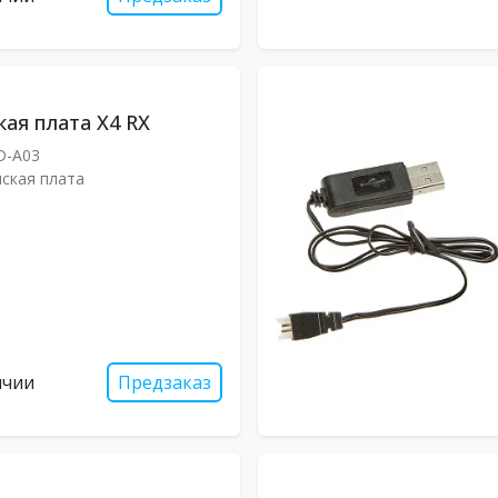
ая плата X4 RX
D-A03
ская плата
ичии
Предзаказ