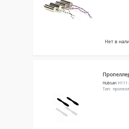
Нет в нал
Пропелле
Hubsan
H111
Тип:
пропел