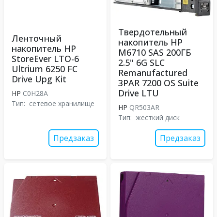
Твердотельный
Ленточный
накопитель HP
накопитель HP
M6710 SAS 200ГБ
StoreEver LTO-6
2.5" 6G SLC
Ultrium 6250 FC
Remanufactured
Drive Upg Kit
3PAR 7200 OS Suite
Drive LTU
HP
C0H28A
Тип:
сетевое хранилище
HP
QR503AR
Тип:
жесткий диск
Предзаказ
Предзаказ