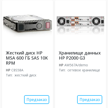
Жесткий диск HP
Хранилище данных
MSA 600 ГБ SAS 10K
HP P2000 G3
RPM
HP
AW567A/demo
HP
C8S58A
Тип:
сетевое хранилище
Тип:
жесткий диск
Предзаказ
Предзаказ