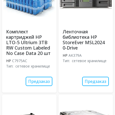
Комплект
Ленточная
картриджей HP
библиотека HP
LTO-5 Ultrium 3TB
StoreEver MSL2024
RW Custom Labeled
0-Drive
No Case Data 20 шт
HP
AK379A
HP
C7975AC
Тип:
сетевое хранилище
Тип:
сетевое хранилище
Предзаказ
Предзаказ