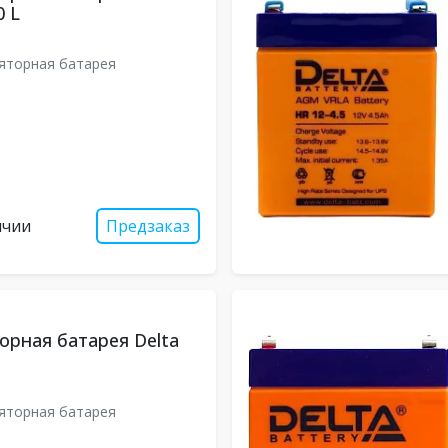
 L
яторная батарея
ичии
Предзаказ
орная батарея Delta
яторная батарея