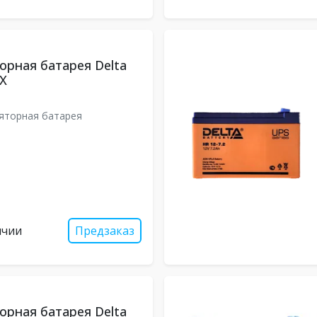
орная батарея Delta
 X
яторная батарея
ичии
Предзаказ
орная батарея Delta