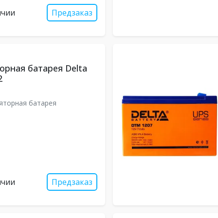
ичии
Предзаказ
орная батарея Delta
2
яторная батарея
ичии
Предзаказ