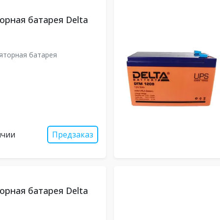
орная батарея Delta
яторная батарея
ичии
Предзаказ
орная батарея Delta