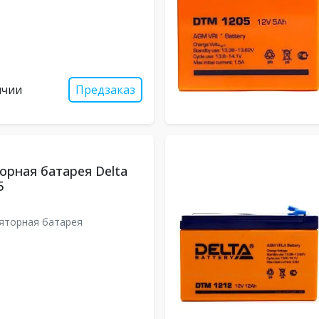
ичии
Предзаказ
орная батарея Delta
5
яторная батарея