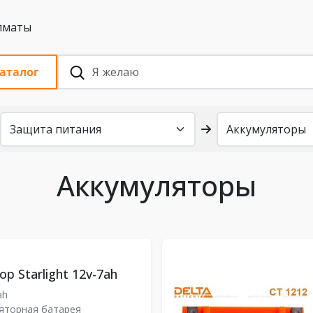
 с НДС, Алматы
аталог
Аккумуляторы
р Starlight 12v-7ah
ah
яторная батарея