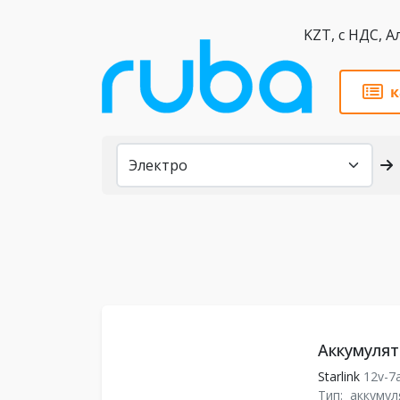
KZT,
к
Каталог
Аккумулято
Starlink
12v-7
Тип:
аккумул