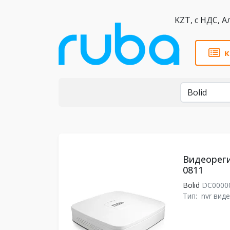
KZT,
к
Бренды
Видеореги
0811
Bolid
DC0000
Тип:
nvr вид