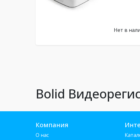
Нет в нал
Bolid Видеореги
Компания
Инте
О нас
Катал