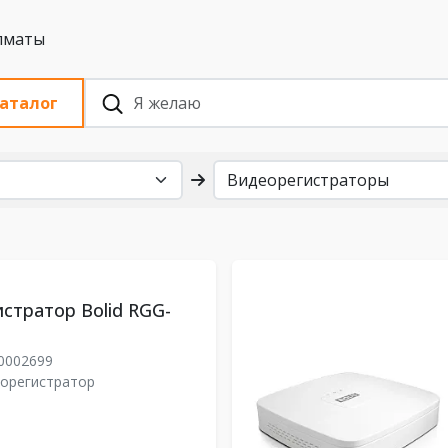
 с НДС, Алматы
аталог
стратор Bolid RGG-
0002699
еорегистратор