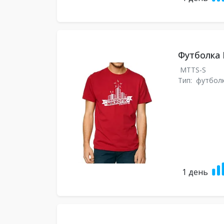
Футболка M
MTTS-S
Тип:
футбол
1 день