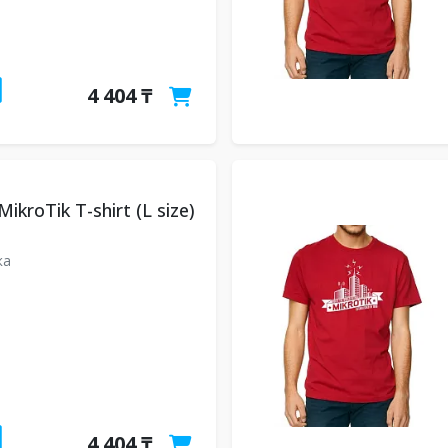
4 404 ₸
ikroTik T-shirt (L size)
ка
4 404 ₸