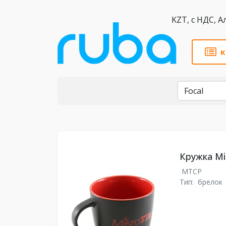
KZT,
к
Бренды
Кружка Mi
MTCP
Тип:
брелок