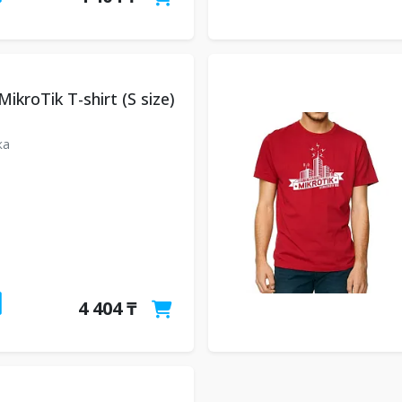
ikroTik T-shirt (S size)
ка
4 404 ₸