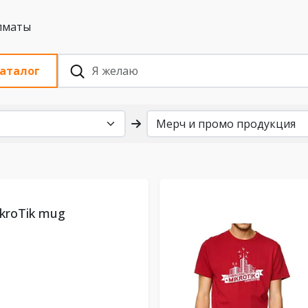
 с НДС, Алматы
аталог
kroTik mug