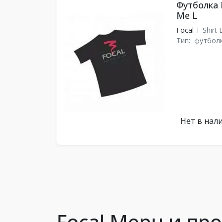
Футболка F
Me L
Focal
T-Shirt 
Тип:
футбол
Нет в нал
Focal Мерч и пр