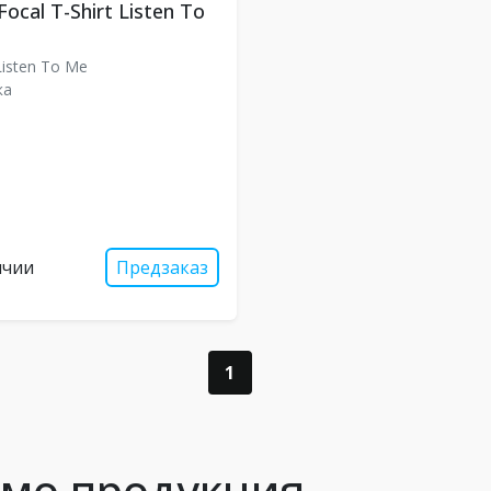
ocal T-Shirt Listen To
Listen To Me
ка
ичии
Предзаказ
1
омо продукция