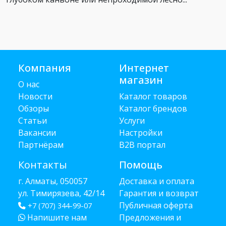
Компания
Интернет
магазин
О нас
Новости
Каталог товаров
Обзоры
Каталог брендов
Статьи
Услуги
Вакансии
Настройки
Партнёрам
B2B портал
Контакты
Помощь
г. Алматы, 050057
Доставка и оплата
ул. Тимирязева, 42/14
Гарантия и возврат
Публичная оферта
+7 (707) 344-99-07
Напишите нам
Предложения и