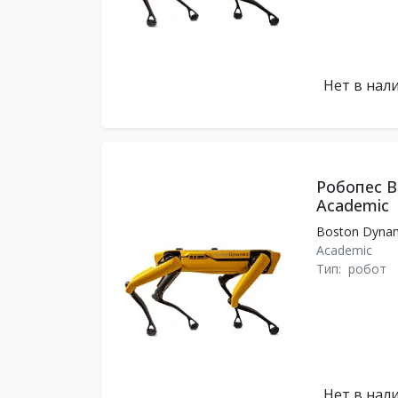
Нет в нал
Робопес B
Academic
Boston Dyna
Academic
Тип:
робот
Нет в нал