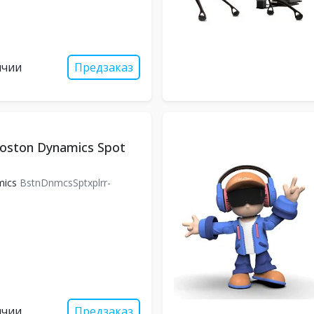
ичии
Предзаказ
oston Dynamics Spot
mics
BstnDnmcsSptxplrr-
ичии
Предзаказ