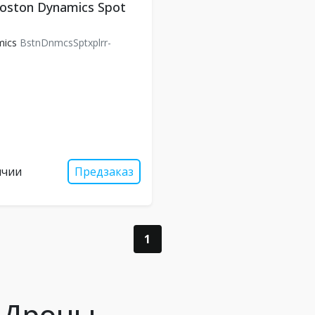
oston Dynamics Spot
mics
BstnDnmcsSptxplrr-
ичии
Предзаказ
1
s Дроны