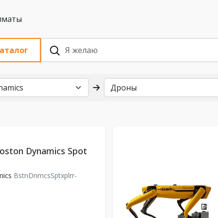
 с НДС, Алматы
аталог
oston Dynamics Spot
mics
BstnDnmcsSptxplrr-