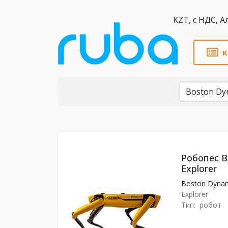
KZT,
к
Бренды
Робопес B
Explorer
Boston Dyna
Explorer
Тип:
робот