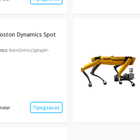
oston Dynamics Spot
mics
BstnDnmcsSptxplrr-
ичии
Предзаказ