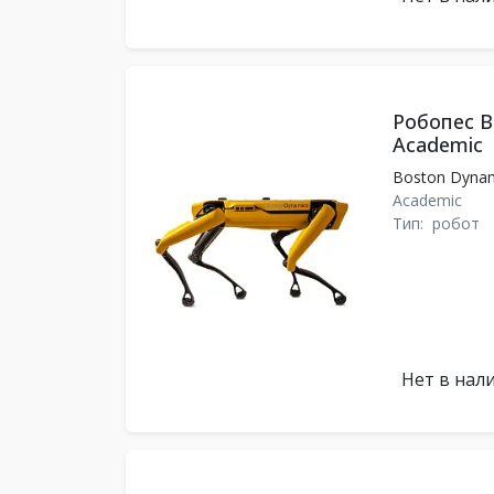
Робопес B
Academic
Boston Dyna
Academic
Тип:
робот
Нет в нал