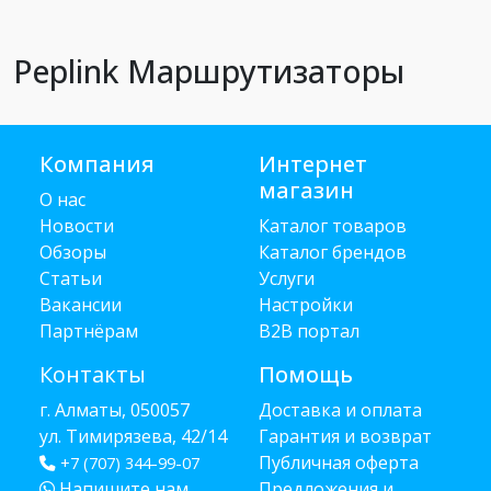
Peplink Маршрутизаторы
Компания
Интернет
магазин
О нас
Новости
Каталог товаров
Обзоры
Каталог брендов
Статьи
Услуги
Вакансии
Настройки
Партнёрам
B2B портал
Контакты
Помощь
г. Алматы, 050057
Доставка и оплата
ул. Тимирязева, 42/14
Гарантия и возврат
Публичная оферта
+7 (707) 344-99-07
Напишите нам
Предложения и