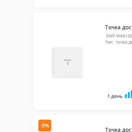
Точка до
EWP-WA612
Тип:
точка д
1 день
-5%
Точка дост