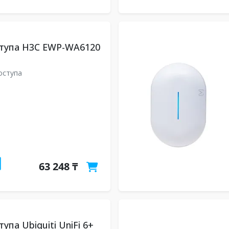
ступа H3C EWP-WA6120
0
оступа
63 248 ₸
упа Ubiquiti UniFi 6+