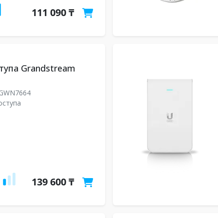
111 090 ₸
тупа Grandstream
GWN7664
оступа
139 600 ₸