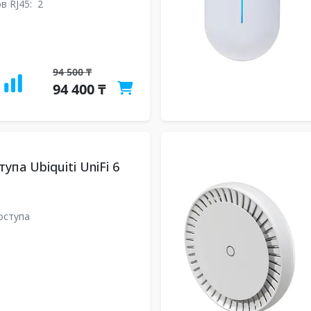
в RJ45:
2
94 500 ₸
94 400 ₸
упа Ubiquiti UniFi 6
оступа