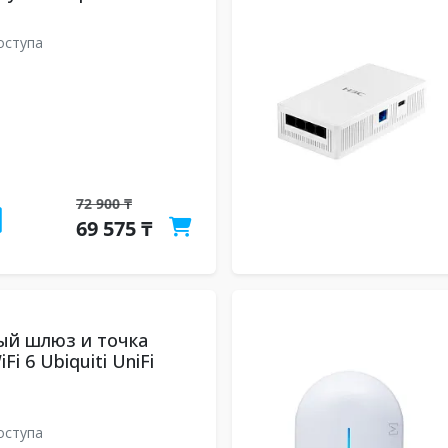
оступа
72 900 ₸
69 575 ₸
ый шлюз и точка
Fi 6 Ubiquiti UniFi
оступа