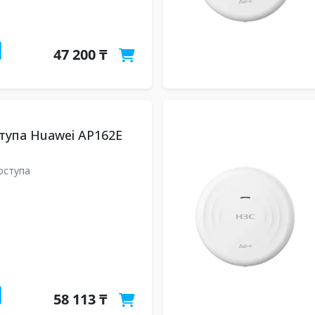
47 200 ₸
тупа Huawei AP162E
оступа
58 113 ₸