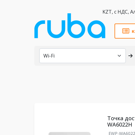
KZT,
к
Каталог
Точка дос
WA6022H
EWP-WA602