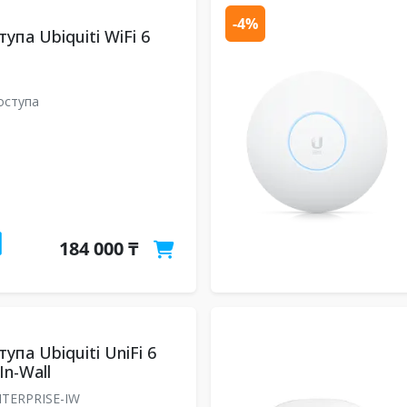
-4%
упа Ubiquiti WiFi 6
e
оступа
184 000 ₸
упа Ubiquiti UniFi 6
In-Wall
TERPRISE-IW