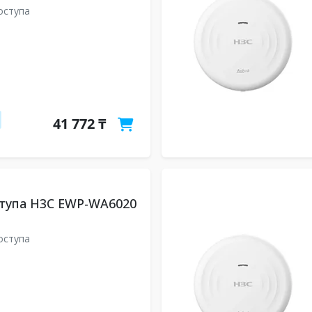
оступа
41 772 ₸
ступа H3C EWP-WA6020
0
оступа