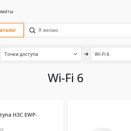
 с НДС, Алматы
аталог
Wi-Fi 6
тупа H3C EWP-
2H