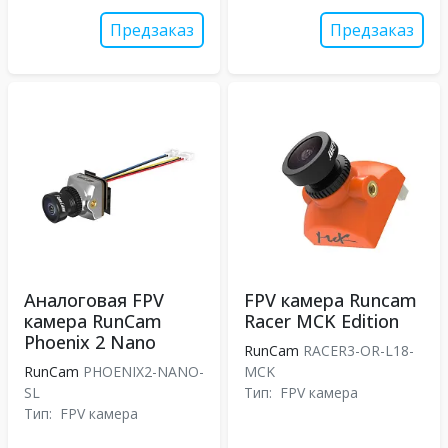
Предзаказ
Предзаказ
Аналоговая FPV
FPV камера Runcam
камера RunCam
Racer MCK Edition
Phoenix 2 Nano
RunCam
RACER3-OR-L18-
RunCam
PHOENIX2-NANO-
MCK
SL
Тип:
FPV камера
Тип:
FPV камера