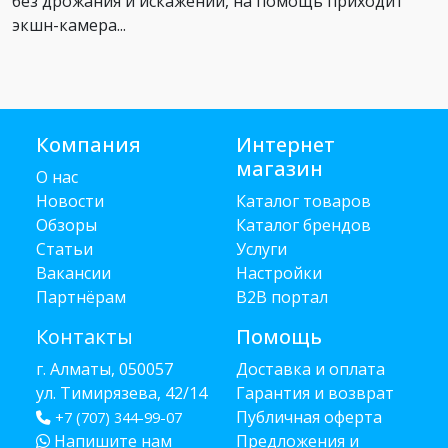
без дрожания и искажений, на помощь приходит
экшн-камера...
Компания
Интернет
магазин
О нас
Новости
Каталог товаров
Обзоры
Каталог брендов
Статьи
Услуги
Вакансии
Настройки
Партнёрам
B2B портал
Контакты
Помощь
г. Алматы, 050057
Доставка и оплата
ул. Тимирязева, 42/14
Гарантия и возврат
Публичная оферта
+7 (707) 344-99-07
Напишите нам
Предложения и