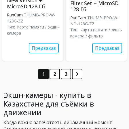
New Version +
Filter Set + MicroSD
MicroSD 128 Гб
128 Гб
RunCam
THUMB-PRO-W-
RunCam
THUMB-PRO-W-
128G-ZZ
ND-128G-ZZ
Тип:
карта памяти / экшн-
Тип:
карта памяти / экшн-
камера
камера / фильтр
Предзаказ
Предзаказ
1
2
3
Экшн-камеры - купить в
Казахстане для съёмки в
движении
Когда важно запечатлеть динамичный момент