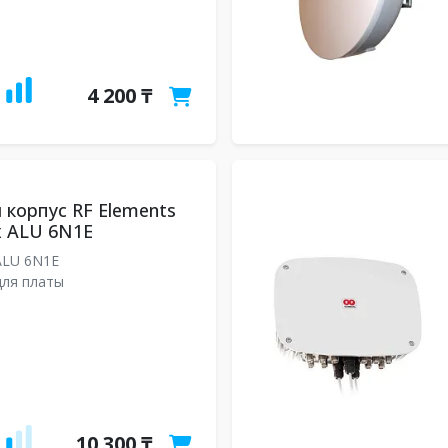
4 200 ₸
корпус RF Elements
x ALU 6N1E
LU 6N1E
для платы
10 300 ₸