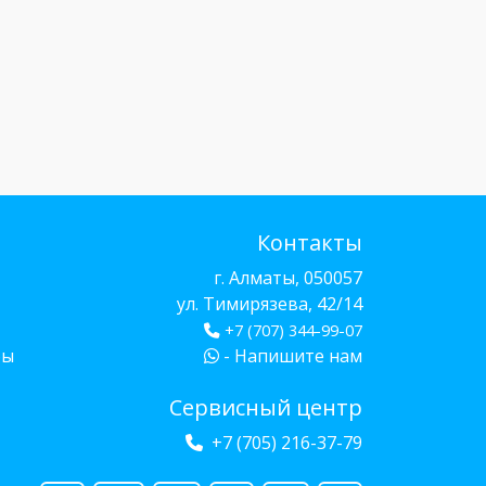
Контакты
г. Алматы, 050057
ул. Тимирязева, 42/14
+7 (707) 344-99-07
бы
- Напишите нам
Сервисный центр
+7 (705) 216-37-79