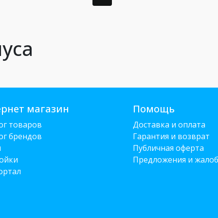
пуса
рнет магазин
Помощь
ог товаров
Доставка и оплата
ог брендов
Гарантия и возврат
и
Публичная оферта
ойки
Предложения и жало
ортал