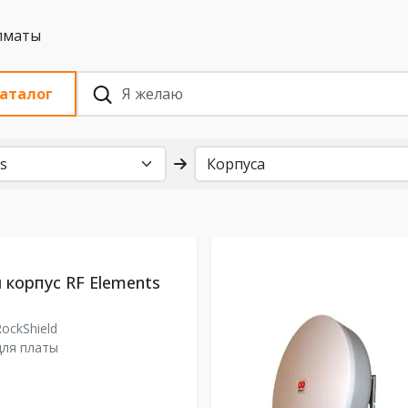
 с НДС, Алматы
аталог
корпус RF Elements
ockShield
для платы