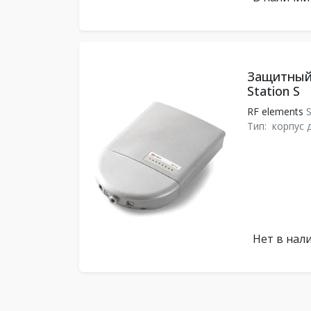
Защитный 
Station S
RF elements
S
Тип:
корпус 
Нет в нал