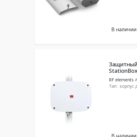
В наличии
Защитный 
StationBo
RF elements
A
Тип:
корпус 
В наличии