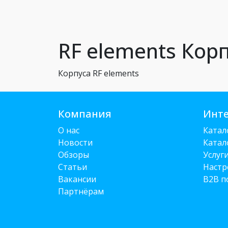
RF elements Кор
Корпуса RF elements
Компания
Инте
О нас
Катал
Новости
Катал
Обзоры
Услуг
Статьи
Настр
Вакансии
B2B п
Партнёрам