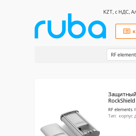
KZT,
к
Бренды
Защитный 
RockShield
RF elements
R
Тип:
корпус 