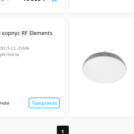
корпус RF Elements
BX-S-CC-2SMA
для платы
ичии
Предзаказ
1