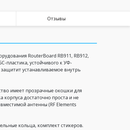
Отзывы
орудования RouterBoard RB911, RB912,
С-пластика, устойчивого к УФ-
о защитит устанавливаемое внутрь
йство имеет прозрачные окошки для
а корпуса достаточно проста и не
овместимой антенны (RF Elements
тельные кольца, комплект стикеров.