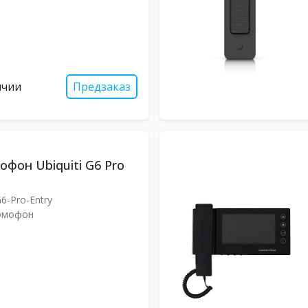
ичии
Предзаказ
фон Ubiquiti G6 Pro
6-Pro-Entry
омофон