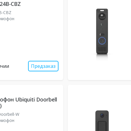
24B-CBZ
4B-CBZ
омофон
ичии
Предзаказ
фон Ubiquiti Doorbell
)
oorbell-W
омофон