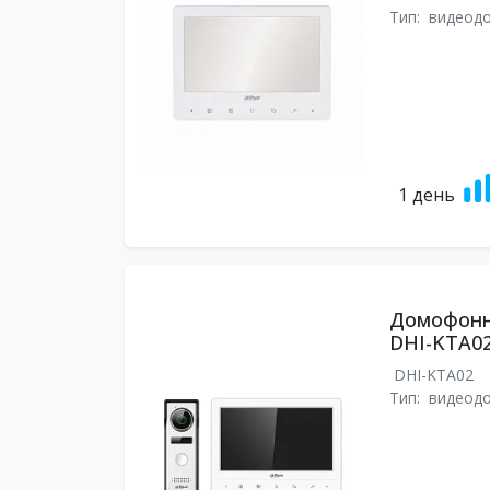
Тип:
видеод
1 день
Домофонн
DHI-KTA0
DHI-KTA02
Тип:
видеод