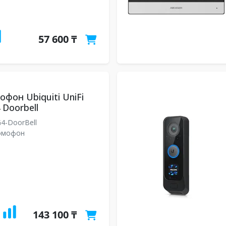
57 600 ₸
фон Ubiquiti UniFi
 Doorbell
4-DoorBell
омофон
143 100 ₸