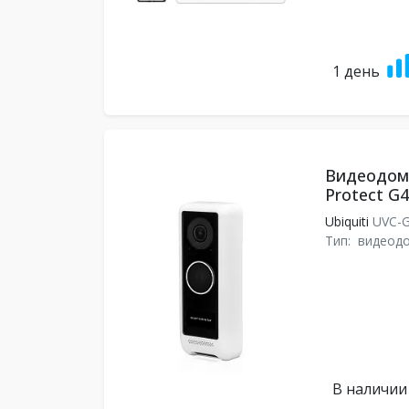
1 день
Видеодомо
Protect G4
Ubiquiti
UVC-G
Тип:
видеод
В наличии