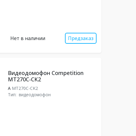
Нет в наличии
Предзаказ
Видеодомофон Competition
MT270C-CK2
A
MT270C-CK2
Тип:
видеодомофон