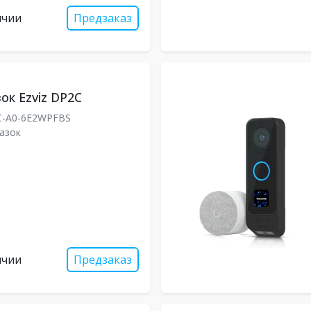
ичии
Предзаказ
ок Ezviz DP2C
C-A0-6E2WPFBS
азок
ичии
Предзаказ