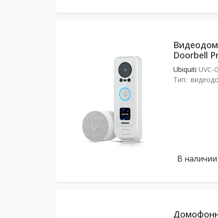
Видеодомо
Doorbell P
Ubiquiti
UVC-G
Тип:
видеод
В наличии
Домофонн