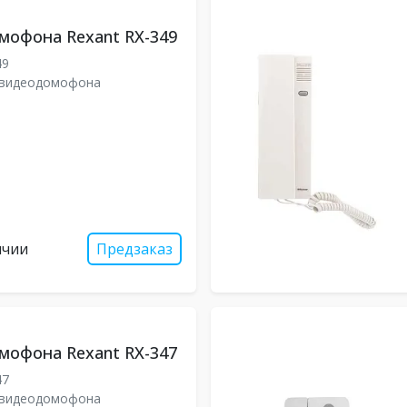
мофона Rexant RX-349
49
 видеодомофона
ичии
Предзаказ
мофона Rexant RX-347
47
 видеодомофона