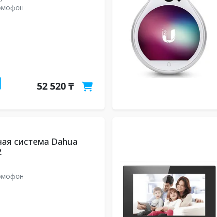
омофон
52 520 ₸
ая система Dahua
2
омофон