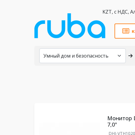
KZT,
к
Каталог
Монитор 
7,0"
DHI-VTH102