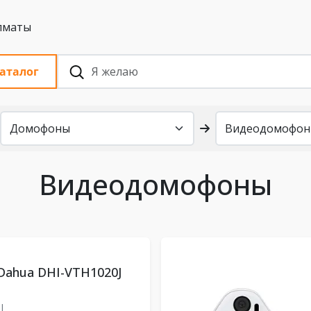
 с НДС, Алматы
аталог
Видеодомофоны
Dahua DHI-VTH1020J
0J