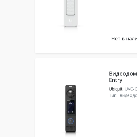
Нет в нал
Видеодомо
Entry
Ubiquiti
UVC-G
Тип:
видеод