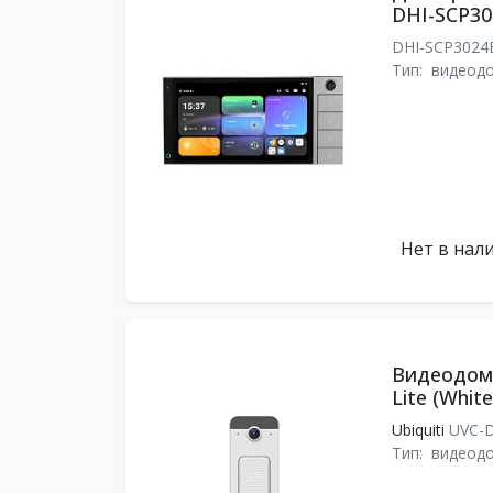
DHI-SCP30
DHI-SCP302
Тип:
видеод
Нет в нал
Видеодомо
Lite (White
Ubiquiti
UVC-D
Тип:
видеод