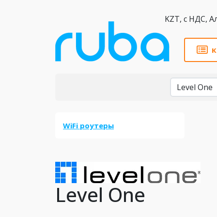
KZT,
к
Бренды
WiFi роутеры
Level One