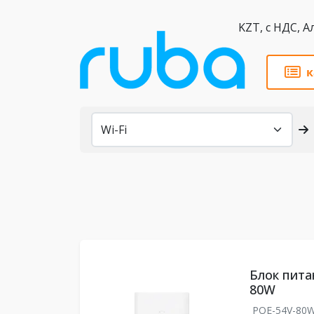
KZT,
к
Каталог
Блок питан
80W
POE-54V-80