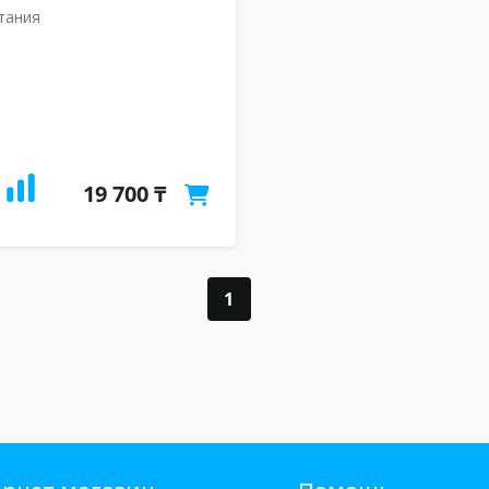
тания
19 700 ₸
1