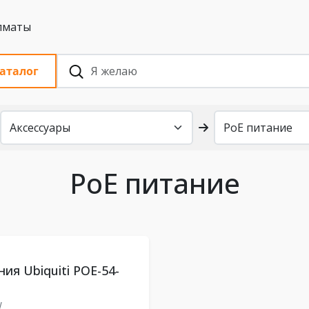
 с НДС, Алматы
аталог
PoE питание
ия Ubiquiti POE-54-
W