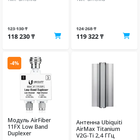
123 130 ₸
124 268 ₸
118 230 ₸
119 322 ₸
-4%
Модуль AirFiber
Антенна Ubiquiti
11FX Low Band
AirMax Titanium
Duplexer
V2G-Ti 2,4 ГГц