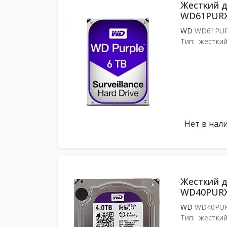
Жесткий ди
WD61PUR
WD
WD61PU
Тип:
жесткий
Нет в нал
Жесткий ди
WD40PUR
WD
WD40PU
Тип:
жесткий