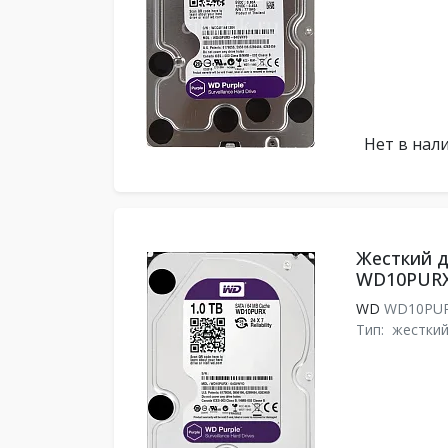
Нет в нал
Жесткий ди
WD10PUR
WD
WD10PU
Тип:
жесткий