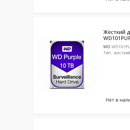
Жесткий ди
WD101PU
WD
WD101P
Тип:
жесткий
Нет в нал