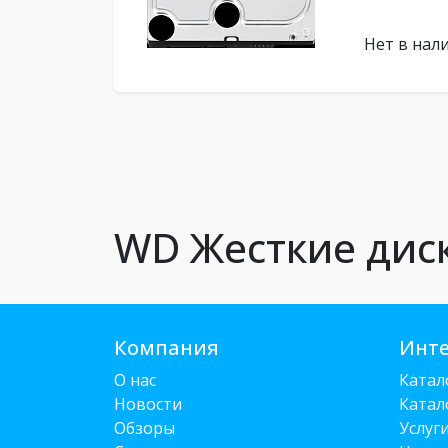
Нет в нал
WD Жесткие дис
Компания
Инте
О нас
Катал
Новости
Катал
Обзоры
Услуг