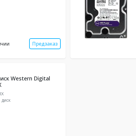
ичии
Предзаказ
ск Western Digital
X
RX
 диск