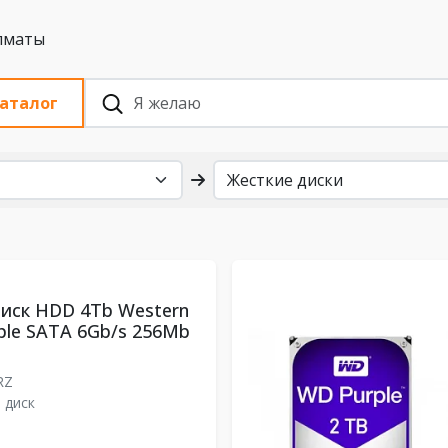
 с НДС, Алматы
аталог
иск HDD 4Tb Western
rple SATA 6Gb/s 256Mb
RZ
 диск