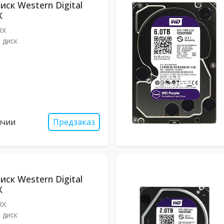
ск Western Digital
X
RX
 диск
ичии
Предзаказ
ск Western Digital
X
RX
 диск