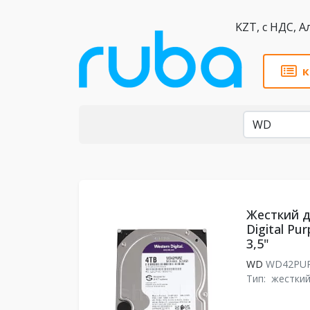
KZT,
к
Бренды
Жесткий д
Digital Pu
3,5"
WD
WD42PU
Тип:
жесткий