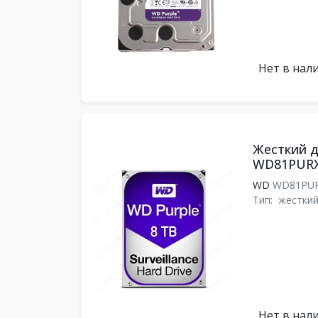
Нет в нал
Жесткий ди
WD81PUR
WD
WD81PU
Тип:
жесткий
Нет в нал