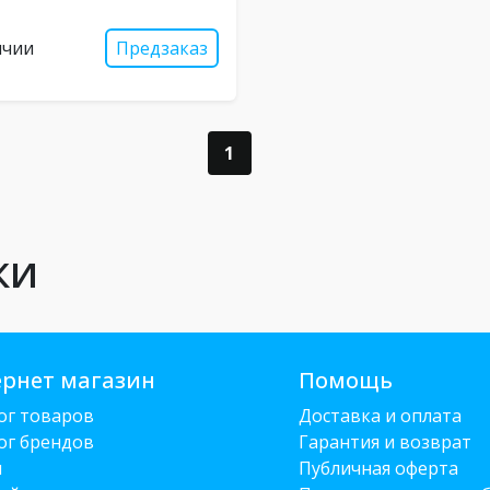
ичии
Предзаказ
1
ки
рнет магазин
Помощь
ог товаров
Доставка и оплата
ог брендов
Гарантия и возврат
и
Публичная оферта