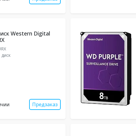
ск Western Digital
RX
URX
 диск
ичии
Предзаказ