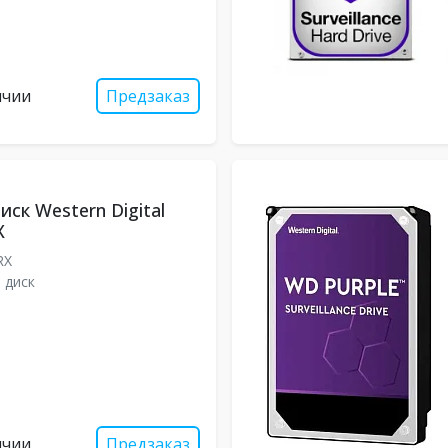
ичии
Предзаказ
ск Western Digital
X
RX
 диск
ичии
Предзаказ