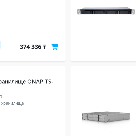
374 336 ₸
хранилище QNAP TS-
G
8G
 хранилище