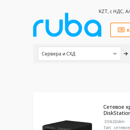
KZT,
к
Каталог
Сетевое х
DiskStatio
DS620slim
Тип:
сетевое