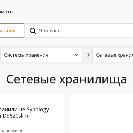
 с НДС, Алматы
аталог
Сетевые хранилища
ранилище Synology
n DS620slim
 хранилище