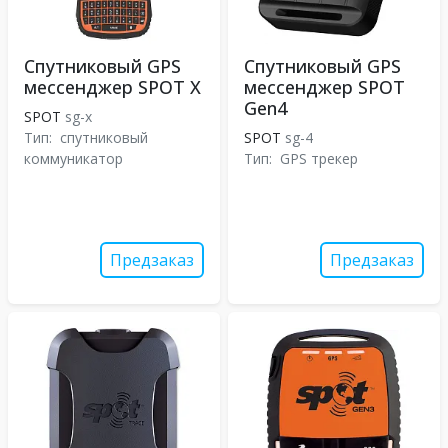
Спутниковый GPS
Спутниковый GPS
мессенджер SPOT X
мессенджер SPOT
Gen4
SPOT
sg-x
Тип:
спутниковый
SPOT
sg-4
коммуникатор
Тип:
GPS трекер
Предзаказ
Предзаказ