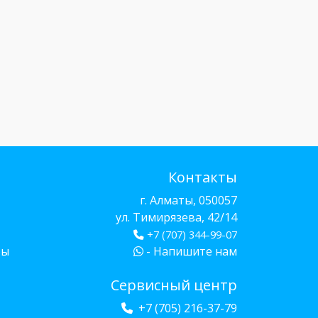
Контакты
г. Алматы, 050057
ул. Тимирязева, 42/14
+7 (707) 344-99-07
бы
- Напишите нам
Сервисный центр
+7 (705) 216-37-79