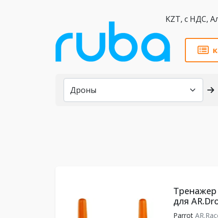
KZT,
к
Каталог
Тренажер 
для AR.Dr
Parrot
AR.Ra