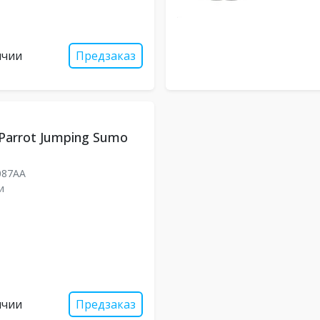
ичии
Предзаказ
Parrot Jumping Sumo
087AA
и
ичии
Предзаказ