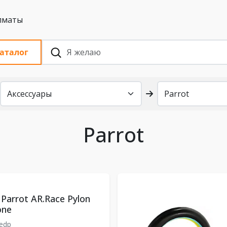
 с НДС, Алматы
аталог
Parrot
Parrot AR.Race Pylon
one
cedp