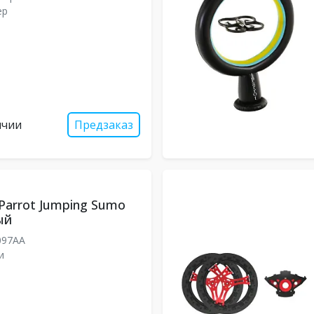
ер
ичии
Предзаказ
Parrot Jumping Sumo
ый
097AA
и