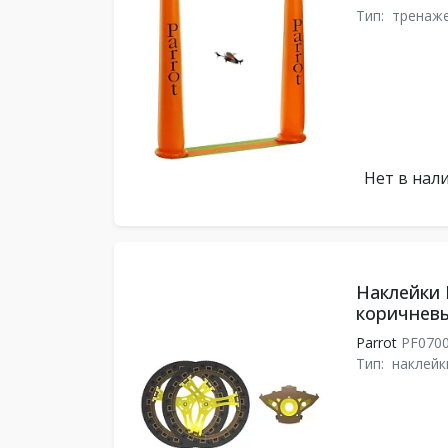
Тип:
тренаж
Нет в нал
Наклейки 
коричнев
Parrot
PF070
Тип:
наклейк