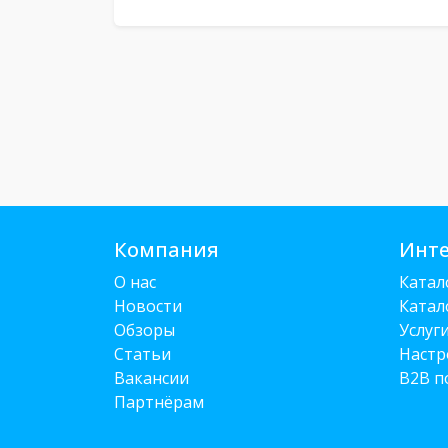
Компания
Инте
О нас
Катал
Новости
Катал
Обзоры
Услуг
Статьи
Настр
Вакансии
B2B п
Партнёрам