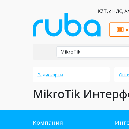
KZT,
к
Бренды
Радиокарты
Опти
MikroTik Интер
Компания
Инте