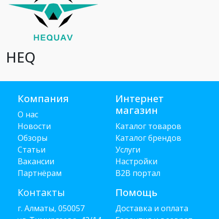
HEQ
Компания
Интернет
магазин
О нас
Новости
Каталог товаров
Обзоры
Каталог брендов
Статьи
Услуги
Вакансии
Настройки
Партнёрам
B2B портал
Контакты
Помощь
г. Алматы, 050057
Доставка и оплата