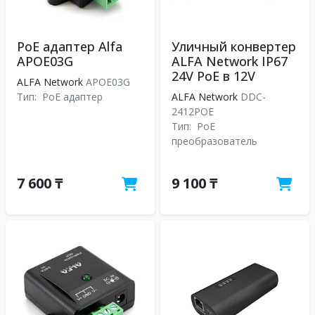
PoE адаптер Alfa
Уличный конвертер
APOE03G
ALFA Network IP67
24V PoE в 12V
ALFA Network
APOE03G
Тип:
PoE адаптер
ALFA Network
DDC-
2412POE
Тип:
PoE
преобразователь
7 600 ₸
9 100 ₸