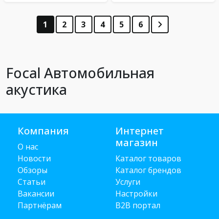
1
2
3
4
5
6
Focal Автомобильная
акустика
Компания
Интернет
магазин
О нас
Новости
Каталог товаров
Обзоры
Каталог брендов
Статьи
Услуги
Вакансии
Настройки
Партнёрам
B2B портал