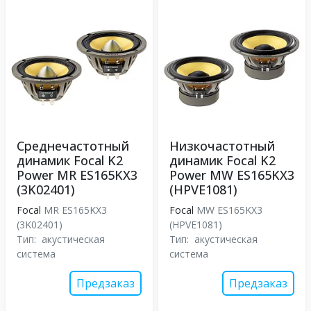
Среднечастотный
Низкочастотный
динамик Focal K2
динамик Focal K2
Power MR ES165KX3
Power MW ES165KX3
(3K02401)
(HPVE1081)
Focal
MR ES165KX3
Focal
MW ES165KX3
(3K02401)
(HPVE1081)
Тип:
акустическая
Тип:
акустическая
система
система
Предзаказ
Предзаказ