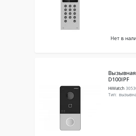
Нет в нал
Вызывная 
D100IPF
HiWatch
3053
Тип:
вызывна