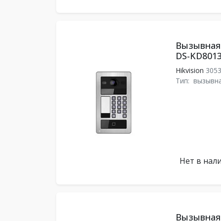
Вызывная 
DS-KD8013
Hikvision
305
Тип:
вызывна
Нет в нал
Вызывная 