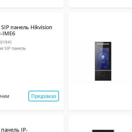
SIP панель Hikvision
-IME6
301941
я SIP панель
ичии
Предзаказ
панель IP-