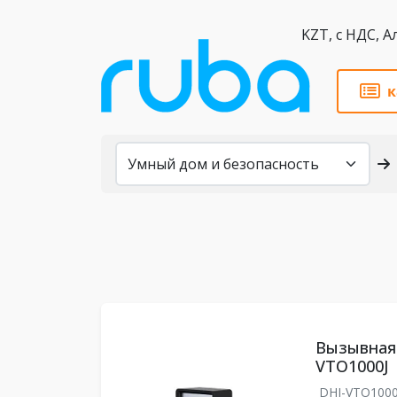
KZT,
к
Каталог
Вызывная 
VTO1000J
DHI-VTO100