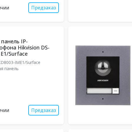
ичии
Предзаказ
панель IP-
фона Hikvision DS-
E1/Surface
D8003-IME1/Surface
я панель
ичии
Предзаказ