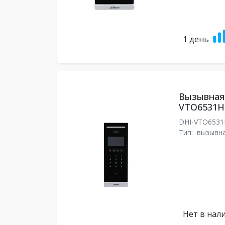
1 день
Вызывная 
VTO6531H
DHI-VTO6531
Тип:
вызывна
Нет в нал