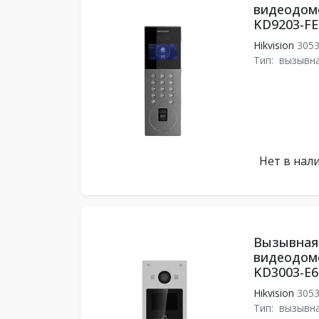
видеодомо
KD9203-FE
Hikvision
305
Тип:
вызывна
Нет в нал
Вызывная 
видеодомо
KD3003-E6
Hikvision
305
Тип:
вызывна