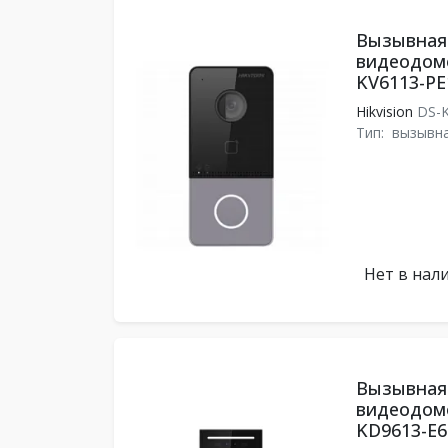
Вызывная 
видеодомо
KV6113-PE
Hikvision
DS-K
Тип:
вызывна
Нет в нал
Вызывная 
видеодомо
KD9613-E6