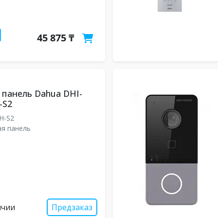
45 875 ₸
панель Dahua DHI-
-S2
H-S2
я панель
ичии
Предзаказ