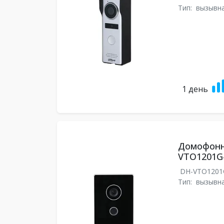
Тип:
вызывна
1 день
Домофонн
VTO1201G
DH-VTO1201
Тип:
вызывна