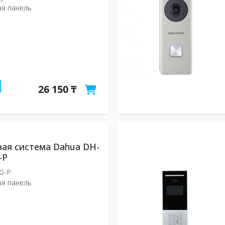
я панель
26 150 ₸
ая система Dahua DH-
-P
G-P
я панель