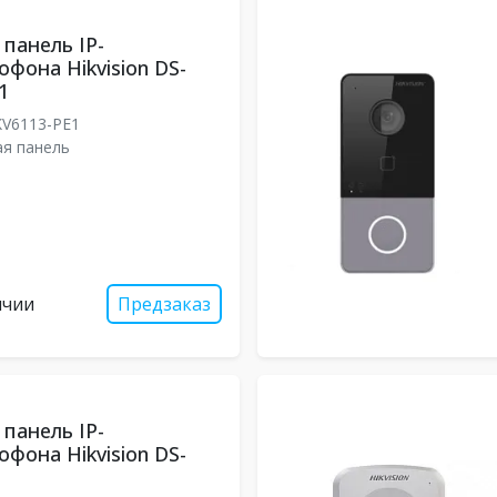
панель IP-
фона Hikvision DS-
1
V6113-PE1
я панель
ичии
Предзаказ
панель IP-
фона Hikvision DS-