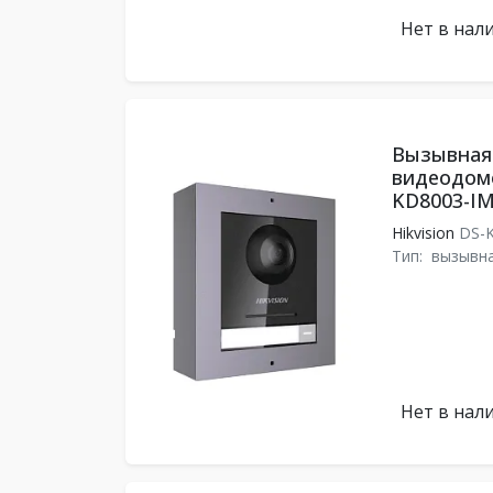
Нет в нал
Вызывная 
видеодомо
KD8003-IM
Hikvision
DS-K
Тип:
вызывна
Нет в нал