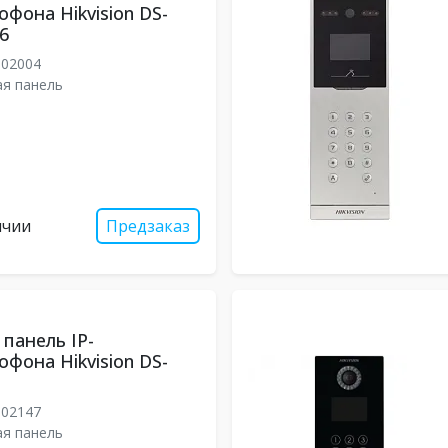
фона Hikvision DS-
6
302004
я панель
ичии
Предзаказ
панель IP-
фона Hikvision DS-
302147
я панель