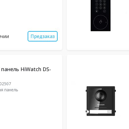
ичии
Предзаказ
панель HiWatch DS-
02507
я панель