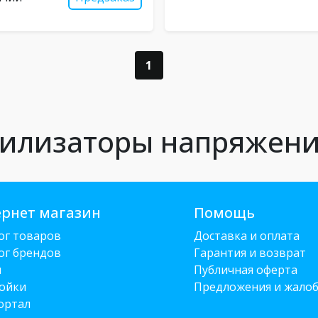
1
билизаторы напряжен
рнет магазин
Помощь
ог товаров
Доставка и оплата
ог брендов
Гарантия и возврат
и
Публичная оферта
ойки
Предложения и жало
ортал