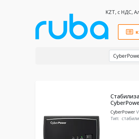
KZT,
к
Бренды
Стабилиз
CyberPowe
CyberPower
V
Тип:
стабили