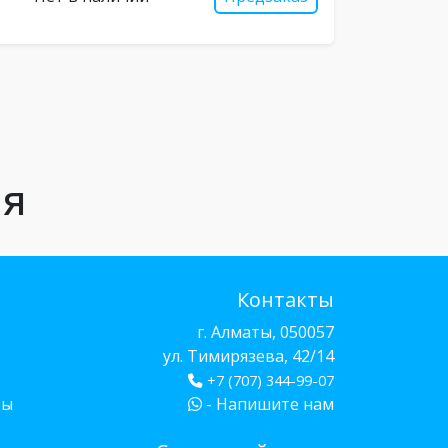
ия
Контакты
г. Алматы, 050057
ул. Тимирязева, 42/14
+7 (707) 344-99-07
бы
- Напишите нам