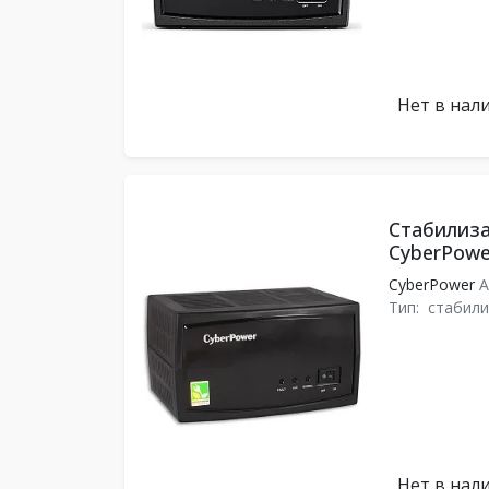
Нет в нал
Стабилиз
CyberPowe
CyberPower
A
Тип:
стабили
Нет в нал