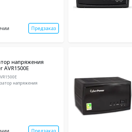
ичии
Предзаказ
атор напряжения
r AVR1500E
VR1500E
затор напряжения
ичии
Предзаказ