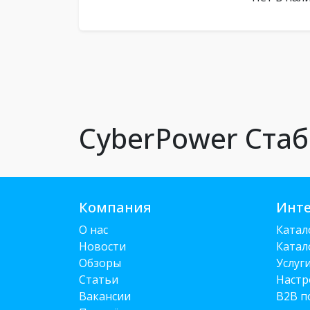
CyberPower Ста
Компания
Инте
О нас
Катал
Новости
Катал
Обзоры
Услуг
Статьи
Настр
Вакансии
B2B п