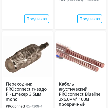
Предзаказ
Предзаказ
Переходник
Кабель
PROconnect гнездо
акустический
F - штекер 3.5мм
PROconnect Blueline
mono
2х6.0мм² 100м
прозрачный
PROconnect
05-4308-4