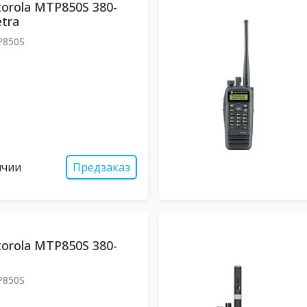
orola MTP850S 380-
tra
850S
ичии
Предзаказ
orola MTP850S 380-
850S