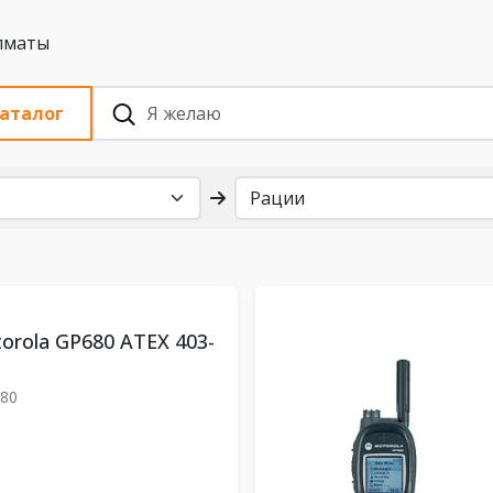
 с НДС, Алматы
аталог
orola GP680 ATEX 403-
80