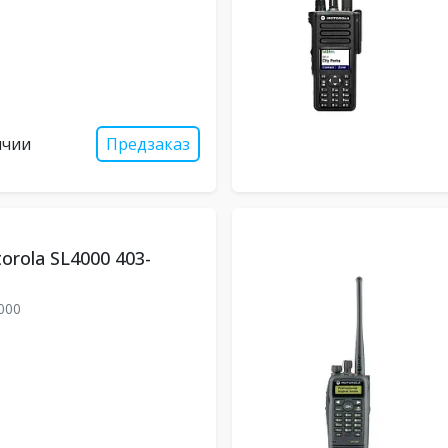
ичии
Предзаказ
orola SL4000 403-
000