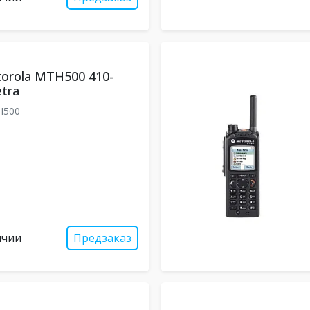
orola MTH500 410-
tra
H500
ичии
Предзаказ