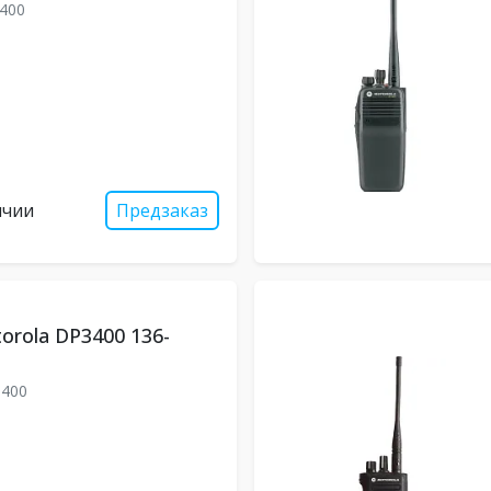
400
ичии
Предзаказ
orola DP3400 136-
400