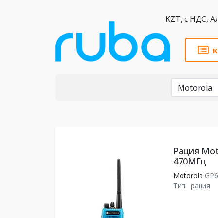
KZT,
к
Бренды
Рация Mot
470МГц
Motorola
GP6
Тип:
рация