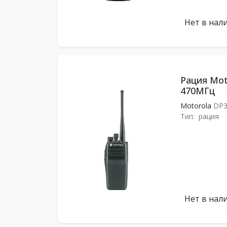
Нет в нал
Рация Mot
470МГц
Motorola
DP3
Тип:
рация
Нет в нал