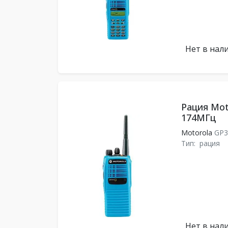
Нет в нал
Рация Mot
174MГц
Motorola
GP3
Тип:
рация
Нет в нал