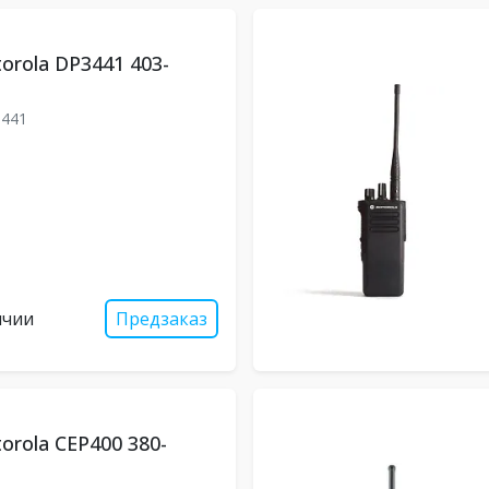
orola DP3441 403-
441
ичии
Предзаказ
orola CEP400 380-