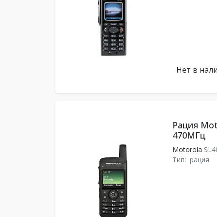
Нет в нал
Рация Mot
470МГц
Motorola
SL4
Тип:
рация