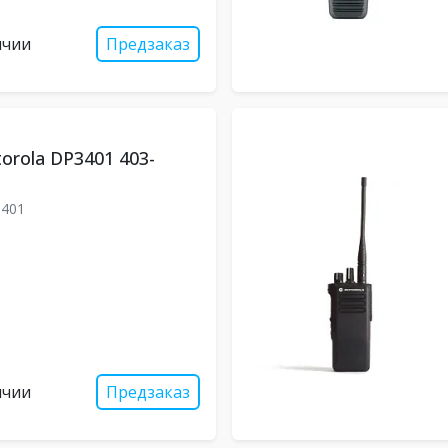
ичии
Предзаказ
orola DP3401 403-
401
ичии
Предзаказ