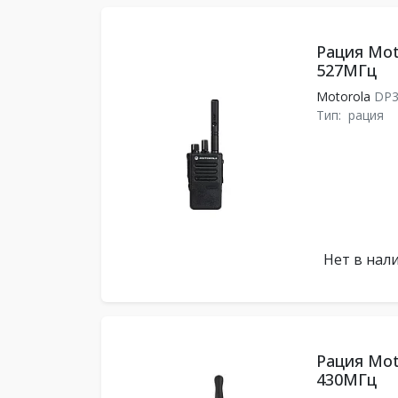
Рация Mot
527МГц
Motorola
DP3
Тип:
рация
Нет в нал
Рация Mot
430МГц