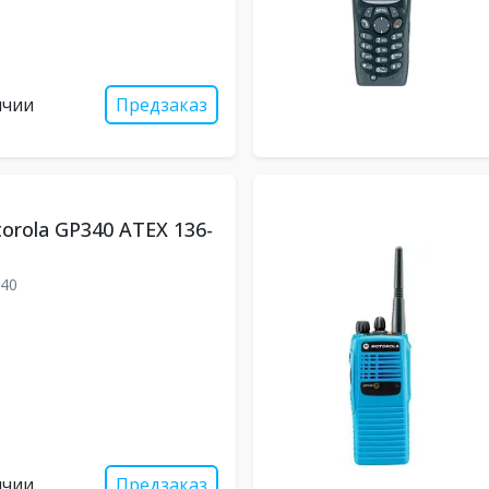
ичии
Предзаказ
orola GP340 ATEX 136-
40
ичии
Предзаказ