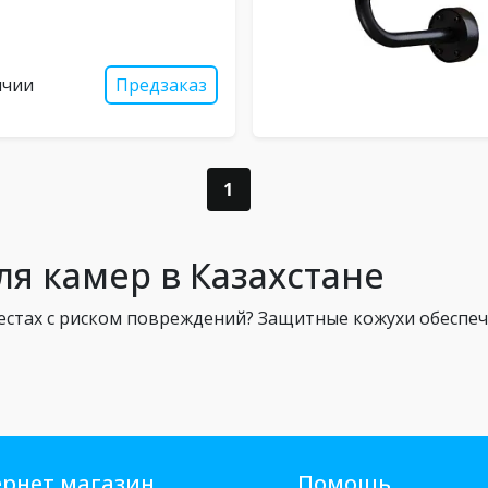
ичии
Предзаказ
1
я камер в Казахстане
местах с риском повреждений? Защитные кожухи обеспе
рнет магазин
Помощь