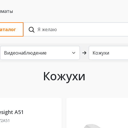
 с НДС, Алматы
аталог
Кожухи
sight A51
72A51