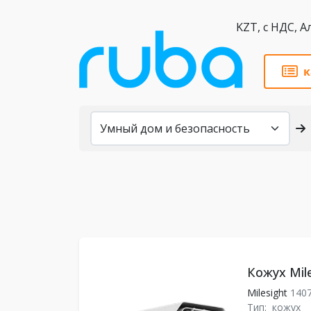
KZT,
к
Каталог
Кожух Mile
Milesight
140
Тип:
кожух