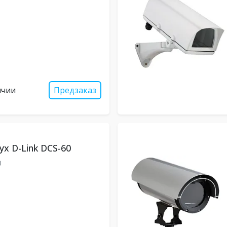
ичии
Предзаказ
х D-Link DCS-60
0