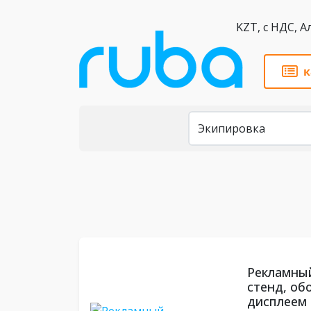
KZT,
к
Каталог
Рекламны
стенд, об
дисплеем 