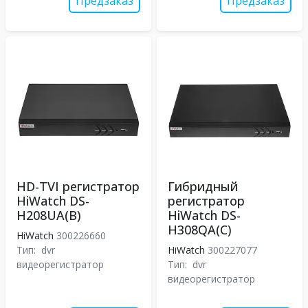
Предзаказ
Предзаказ
HD-TVI регистратор
Гибридный
HiWatch DS-
регистратор
H208UA(B)
HiWatch DS-
H308QA(C)
HiWatch
300226660
Тип:
dvr
HiWatch
300227077
видеорегистратор
Тип:
dvr
видеорегистратор