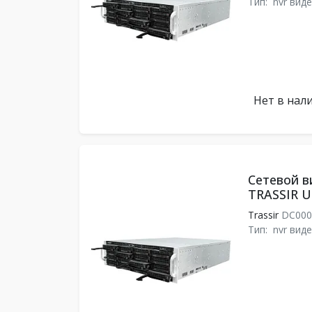
Тип:
nvr вид
Нет в нал
Сетевой в
TRASSIR Ul
Trassir
DC000
Тип:
nvr вид