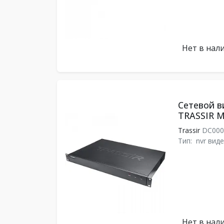
Нет в нал
Сетевой в
TRASSIR M
Trassir
DC000
Тип:
nvr вид
Нет в нал