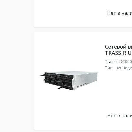
Нет в нал
Сетевой в
TRASSIR Ul
Trassir
DC000
Тип:
nvr вид
Нет в нал