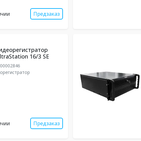
ичии
Предзаказ
идеорегистратор
traStation 16/3 SE
00002846
еорегистратор
ичии
Предзаказ