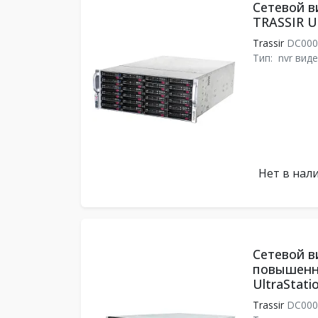
Сетевой в
TRASSIR Ul
Trassir
DC000
Тип:
nvr вид
Нет в нал
Сетевой в
повышенн
UltraStati
Trassir
DC000