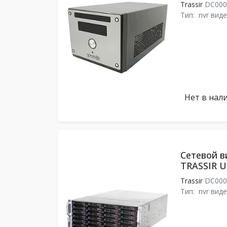
Trassir
DC000
Тип:
nvr вид
Нет в нал
Сетевой в
TRASSIR Ul
Trassir
DC000
Тип:
nvr вид