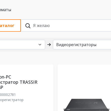
 с НДС, Алматы
аталог
on-PC
стратор TRASSIR
4P
00002781
еорегистратор