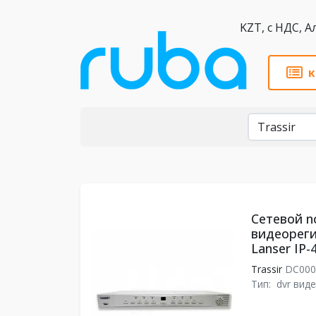
KZT,
к
Бренды
Сетевой n
видеореги
Lanser IP-
Trassir
DC000
Тип:
dvr вид