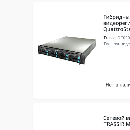
Гибридны
видеореги
QuattroSta
Trassir
DC000
Тип:
nvr вид
Нет в нал
Сетевой в
TRASSIR M