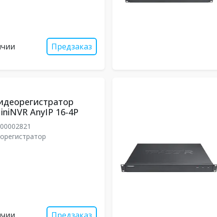
ичии
Предзаказ
идеорегистратор
iniNVR AnyIP 16-4P
00002821
еорегистратор
ичии
Предзаказ