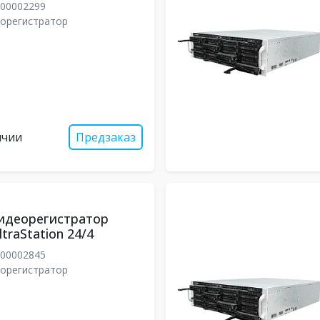
00002299
еорегистратор
ичии
Предзаказ
идеорегистратор
traStation 24/4
00002845
еорегистратор