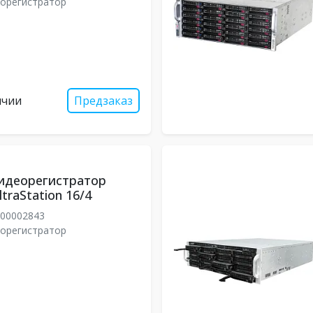
еорегистратор
ичии
Предзаказ
идеорегистратор
traStation 16/4
00002843
еорегистратор