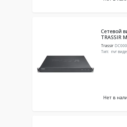
Сетевой в
TRASSIR M
Trassir
DC000
Тип:
nvr вид
Нет в нал