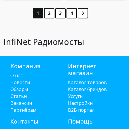
1
2
3
4
InfiNet Радиомосты
Компания
Интернет
магазин
О нас
Новости
Каталог товаров
Обзоры
Каталог брендов
Статьи
Услуги
Вакансии
Настройки
Партнёрам
B2B портал
Контакты
Помощь