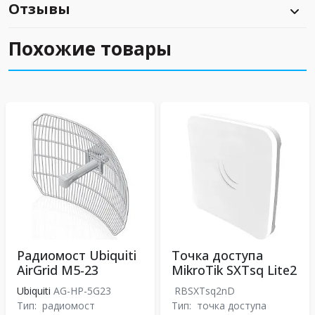
Отзывы
Похожие товары
Радиомост Ubiquiti
Точка доступа
AirGrid M5-23
MikroTik SXTsq Lite2
Ubiquiti
AG-HP-5G23
RBSXTsq2nD
Тип:
радиомост
Тип:
точка доступа