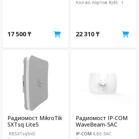
Кол-во портов RJ45:
1
17 500 ₸
22 310 ₸
Радиомост MikroTik
Радиомост IP-COM
SXTsq Lite5
WaveBeam-5AC
RBSXTsq5nD
IP-COM
iLBE-5AC