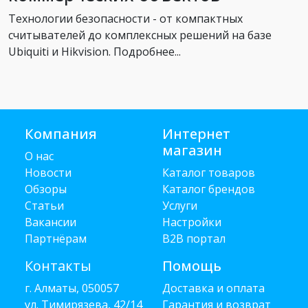
Технологии безопасности - от компактных
считывателей до комплексных решений на базе
Ubiquiti и Hikvision. Подробнее...
Компания
Интернет
магазин
О нас
Новости
Каталог товаров
Обзоры
Каталог брендов
Статьи
Услуги
Вакансии
Настройки
Партнёрам
B2B портал
Контакты
Помощь
г. Алматы, 050057
Доставка и оплата
ул. Тимирязева, 42/14
Гарантия и возврат