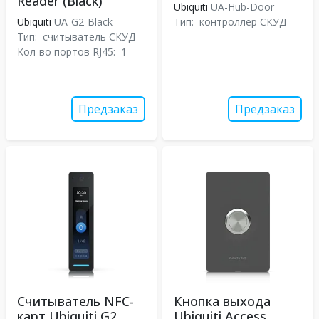
Reader (Black)
Ubiquiti
UA-Hub-Door
Ubiquiti
UA-G2-Black
Тип:
контроллер СКУД
Тип:
считыватель СКУД
Кол-во портов RJ45:
1
Предзаказ
Предзаказ
Считыватель NFC-
Кнопка выхода
карт Ubiquiti G2
Ubiquiti Access