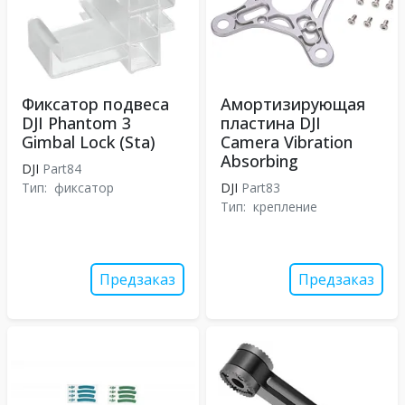
Фиксатор подвеса
Амортизирующая
DJI Phantom 3
пластина DJI
Gimbal Lock (Sta)
Camera Vibration
Absorbing
DJI
Part84
Тип:
фиксатор
DJI
Part83
Тип:
крепление
Предзаказ
Предзаказ