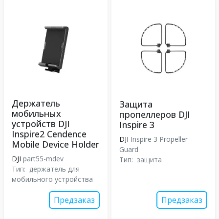
Держатель
Защита
мобильных
пропеллеров DJI
устройств DJI
Inspire 3
Inspire2 Cendence
DJI
Inspire 3 Propeller
Mobile Device Holder
Guard
DJI
part55-mdev
Тип:
защита
Тип:
держатель для
мобильного устройства
Предзаказ
Предзаказ