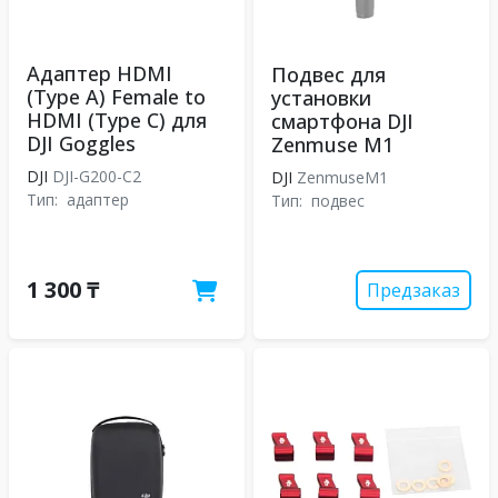
Адаптер HDMI
Подвес для
(Type A) Female to
установки
HDMI (Type C) для
смартфона DJI
DJI Goggles
Zenmuse M1
DJI
DJI-G200-C2
DJI
ZenmuseM1
Тип:
адаптер
Тип:
подвес
1 300 ₸
Предзаказ