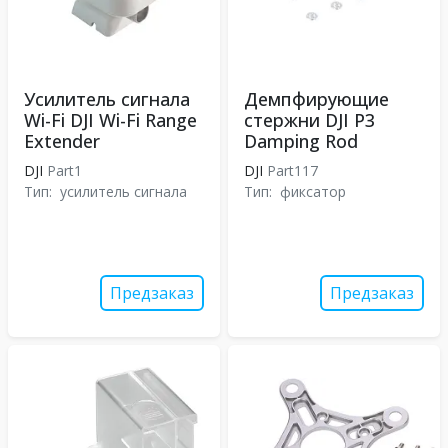
Усилитель сигнала
Демпфирующие
Wi-Fi DJI Wi-Fi Range
стержни DJI P3
Extender
Damping Rod
DJI
Part1
DJI
Part117
Тип:
усилитель сигнала
Тип:
фиксатор
Предзаказ
Предзаказ