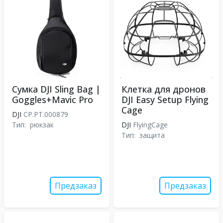
Сумка DJI Sling Bag |
Клетка для дронов
Goggles+Mavic Pro
DJI Easy Setup Flying
Cage
DJI
CP.PT.000879
Тип:
рюкзак
DJI
FlyingCage
Тип:
защита
Предзаказ
Предзаказ