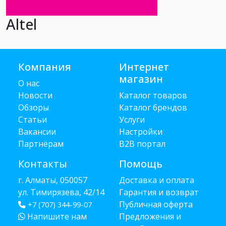
Altel
Компания
Интернет
магазин
О нас
Новости
Каталог товаров
Обзоры
Каталог брендов
Статьи
Услуги
Вакансии
Настройки
Партнёрам
B2B портал
Контакты
Помощь
г. Алматы, 050057
Доставка и оплата
ул. Тимирязева, 42/14
Гарантия и возврат
Публичная оферта
+7 (707) 344-99-07
Напишите нам
Предложения и