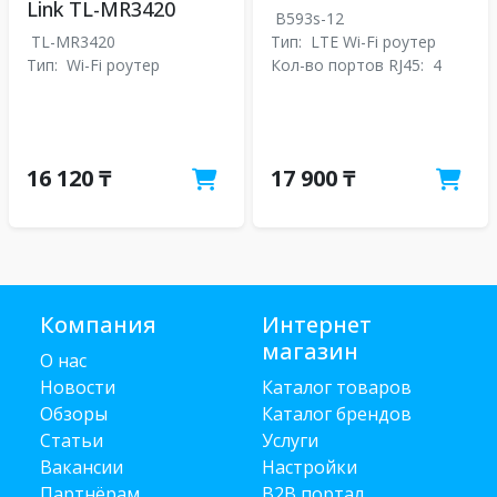
Link TL-MR3420
B593s-12
TL-MR3420
Тип:
LTE Wi-Fi роутер
Тип:
Wi-Fi роутер
Кол-во портов RJ45:
4
16 120 ₸
17 900 ₸
Компания
Интернет
магазин
О нас
Новости
Каталог товаров
Обзоры
Каталог брендов
Статьи
Услуги
Вакансии
Настройки
Партнёрам
B2B портал