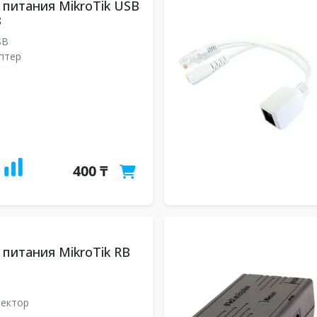
питания MikroTik USB
B
SB
птер
400 ₸
питания MikroTik RB
жектор