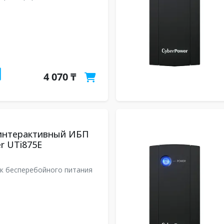
4 070 ₸
интерактивный ИБП
r UTi875E
к бесперебойного питания