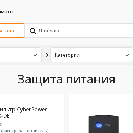
 с НДС, Алматы
аталог
Защита питания
ильтр CyberPower
0-DE
DE
 фильтр (разветвитель)