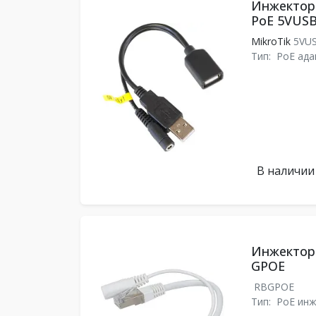
Инжектор 
PoE 5VUS
MikroTik
5VU
Тип:
PoE ада
В наличии
Инжектор 
GPOE
RBGPOE
Тип:
PoE ин