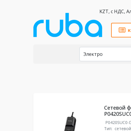
KZT,
к
Каталог
Сетевой ф
P0420SUC
P0420SUC0-
Тип:
сетевой