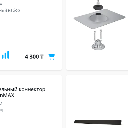
MA
ный набор
4 300 ₸
ельный коннектор
sunMAX
CM
ор